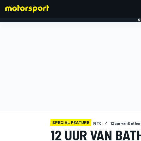
S
FORMULE 1
SPECIAL FEATURE
IGTC
12 uur van Bathu
12 UUR VAN BA