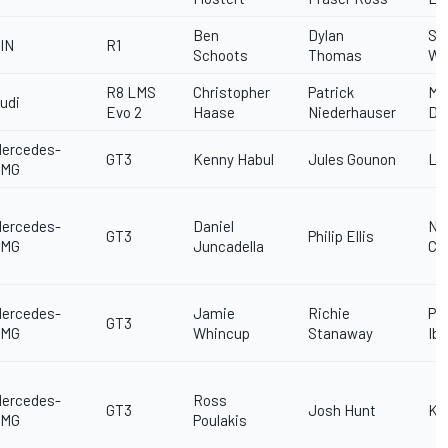
Ben
Dylan
Sh
IN
R1
Schoots
Thomas
Wo
R8 LMS
Christopher
Patrick
Ma
udi
Evo 2
Haase
Niederhauser
Dr
ercedes-
GT3
Kenny Habul
Jules Gounon
Lu
AMG
ercedes-
Daniel
Ni
GT3
Philip Ellis
AMG
Juncadella
Ca
ercedes-
Jamie
Richie
Pri
GT3
AMG
Whincup
Stanaway
Ib
ercedes-
Ross
GT3
Josh Hunt
Ke
AMG
Poulakis