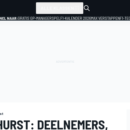
ALLE KLASSEN
NEL NAAR:
GRATIS GP-MANAGERSPEL
F1-KALENDER 2026
MAX VERSTAPPEN
F1-TE
rst
THURST: DEELNEMERS,