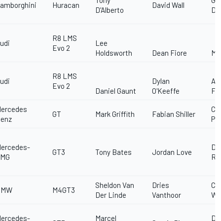
amborghini
Huracan
David Wall
D'Alberto
De
R8 LMS
udi
Lee
Evo 2
Holdsworth
Dean Fiore
Mar
R8 LMS
udi
Dylan
An
Evo 2
Daniel Gaunt
O'Keeffe
Fa
ercedes
Chr
GT
Mark Griffith
Fabian Shiller
enz
Pa
ercedes-
Da
GT3
Tony Bates
Jordan Love
AMG
Re
Sheldon Van
Dries
Ch
BMW
M4GT3
Der Linde
Vanthoor
We
ercedes-
Marcel
Du