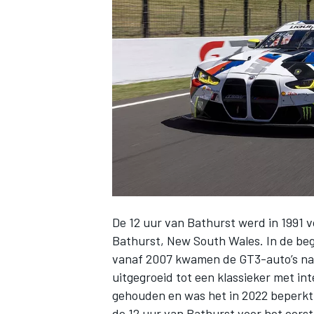
INDYCAR
De 12 uur van Bathurst werd in 1991 
Bathurst, New South Wales. In de be
vanaf 2007 kwamen de GT3-auto’s naa
WEC
DTM
uitgegroeid tot een klassieker met int
gehouden en was het in 2022 beperkt 
de 12 uur van Bathurst voor het eerst