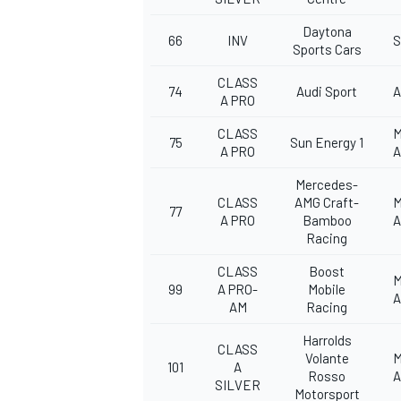
Daytona
66
INV
S
Sports Cars
CLASS
74
Audi Sport
A
A PRO
CLASS
M
75
Sun Energy 1
A PRO
Mercedes-
CLASS
AMG Craft-
M
77
A PRO
Bamboo
Racing
CLASS
Boost
M
99
A PRO-
Mobile
AM
Racing
Harrolds
CLASS
Volante
M
101
A
Rosso
SILVER
Motorsport