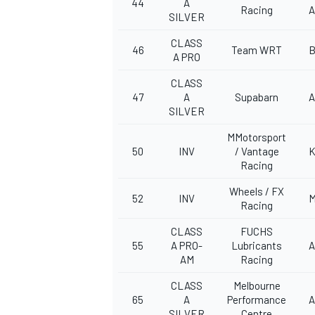
44
A
Racing
SILVER
CLASS
46
Team WRT
A PRO
CLASS
47
A
Supabarn
A
SILVER
MEER RACEKLASSEN
MMotorsport
50
INV
/ Vantage
Racing
Wheels / FX
52
INV
Racing
CLASS
FUCHS
55
A PRO-
Lubricants
A
AM
Racing
CLASS
Melbourne
65
A
Performance
A
SILVER
Centre