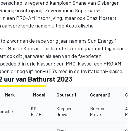
ioenschap is regerend kampioen Shane van Gisbergen
Racing-inschrijving. Zevenvoudig Supercars-
n een PRO-AM inschrijving, maar ook Chaz Mostert,
n aansprekende namen uit de Australische
tolz wonnen de race vorig jaar namens Sun Energy 1
r Martin Konrad. Die laatste is er dit jaar niet bij, maar
art ook dit jaar weer als een van de favorieten.
opgedeeld in drie klassen: een PRO-klasse, een PRO AM-
oen er nog vijf non-GT3’s mee in de Invitational-klasse.
12 uur van Bathurst 2023
Merk
Model
Coureur 1
Coureur 2
Co
911
Stephen
Brenton
An
orsche
GT3R
Grove
Grove
Pa
Tony
Gr