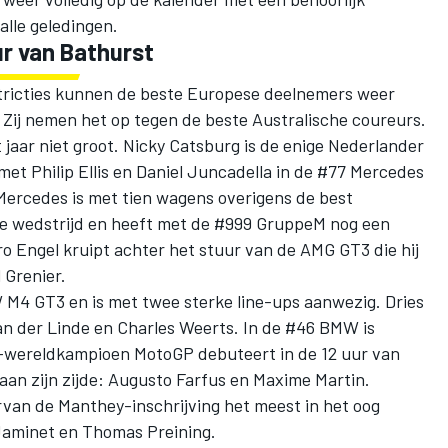
alle geledingen.
r van Bathurst
tricties kunnen de beste Europese deelnemers weer
 Zij nemen het op tegen de beste Australische coureurs.
 jaar niet groot. Nicky Catsburg is de enige Nederlander
 met Philip Ellis en Daniel Juncadella in de #77 Mercedes
rcedes is met tien wagens overigens de best
e wedstrijd en heeft met de #999 GruppeM nog een
o Engel kruipt achter het stuur van de AMG GT3 die hij
 Grenier.
M4 GT3 en is met twee sterke line-ups aanwezig. Dries
an der Linde en Charles Weerts. In de #46 BMW is
d-wereldkampioen MotoGP debuteert in de 12 uur van
an zijn zijde: Augusto Farfus en Maxime Martin.
van de Manthey-inschrijving het meest in het oog
Jaminet en Thomas Preining.