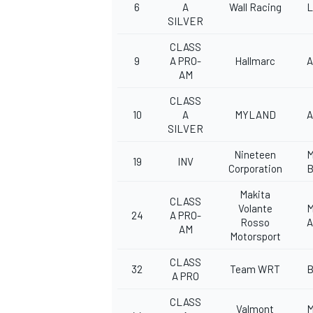
6
A
Wall Racing
L
SILVER
CLASS
9
A PRO-
Hallmarc
A
AM
CLASS
10
A
MYLAND
A
SILVER
Nineteen
M
19
INV
Corporation
B
Makita
CLASS
Volante
M
24
A PRO-
Rosso
AM
Motorsport
CLASS
32
Team WRT
A PRO
CLASS
Valmont
M