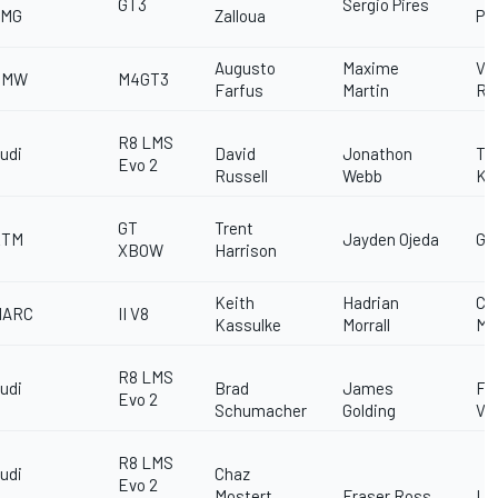
GT3
Sergio Pires
AMG
Zalloua
Pa
Augusto
Maxime
Va
BMW
M4GT3
Farfus
Martin
Ro
R8 LMS
udi
David
Jonathon
Th
Evo 2
Russell
Webb
Ko
GT
Trent
KTM
Jayden Ojeda
Gl
XBOW
Harrison
Keith
Hadrian
Ca
MARC
II V8
Kassulke
Morrall
Mc
R8 LMS
udi
Brad
James
Fr
Evo 2
Schumacher
Golding
Ve
R8 LMS
udi
Chaz
Evo 2
Mostert
Fraser Ross
Li