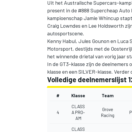
Uit het Australische Supercars-kamp
present in de #888 Supercheap Auto 
kampioenschap Jamie Whincup stapt i
Craig Lowndes en Lee Holdsworth zij
autosportscene.
Kenny Habul, Jules Gounon en Luca S
Motorsport, destijds met de Oostenrijke
het winnende drietal van vorig jaar st
In de GT3-klasse zijn de deelnemers 
klasse en een SILVER-klasse. Verder d
Volledige deelnemerslijst 
#
Klasse
Team
CLASS
Grove
4
A PRO-
P
Racing
AM
CLASS