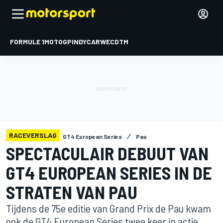
FORMULE 1
MOTOGP
INDYCAR
WEC
DTM
RACEVERSLAG
GT4 European Series
Pau
SPECTACULAIR DEBUUT VAN
GT4 EUROPEAN SERIES IN DE
STRATEN VAN PAU
Tijdens de 75e editie van Grand Prix de Pau kwam
ook de GT4 European Series twee keer in actie.