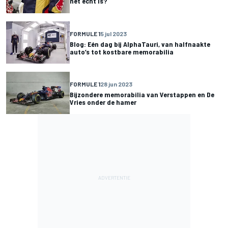
het echt is?
FORMULE 1
5 jul 2023
Blog: Eén dag bij AlphaTauri, van halfnaakte
auto’s tot kostbare memorabilia
FORMULE 1
28 jun 2023
Bijzondere memorabilia van Verstappen en De
Vries onder de hamer