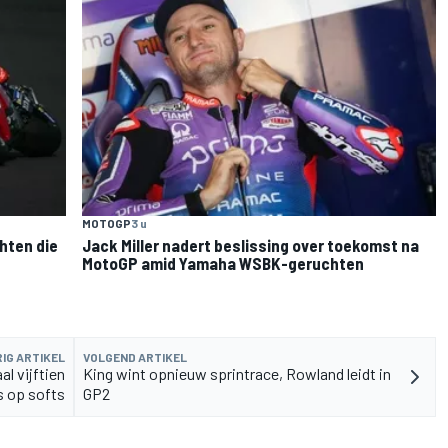
MOTOGP
3 u
hten die
Jack Miller nadert beslissing over toekomst na
MotoGP amid Yamaha WSBK-geruchten
IG ARTIKEL
VOLGEND ARTIKEL
l vijftien
King wint opnieuw sprintrace, Rowland leidt in
s op softs
GP2