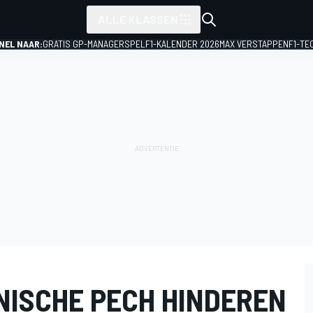
ALLE KLASSEN
NEL NAAR:
GRATIS GP-MANAGERSPEL
F1-KALENDER 2026
MAX VERSTAPPEN
F1-TE
NISCHE PECH HINDEREN