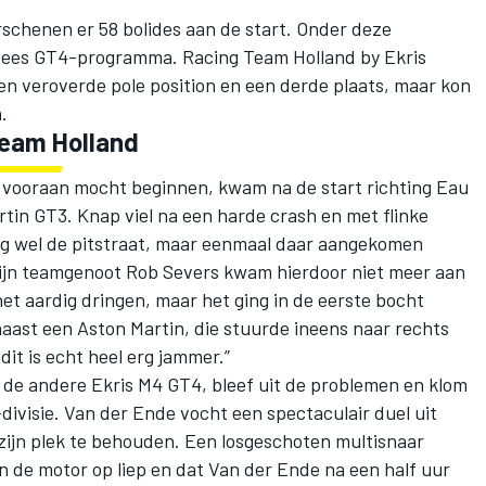
schenen er 58 bolides aan de start. Onder deze
opees GT4-programma. Racing Team Holland by Ekris
n veroverde pole position en een derde plaats, maar kon
.
Team Holland
 vooraan mocht beginnen, kwam na de start richting Eau
tin GT3. Knap viel na een harde crash en met flinke
 nog wel de pitstraat, maar eenmaal daar aangekomen
. Zijn teamgenoot Rob Severs kwam hierdoor niet meer aan
 het aardig dringen, maar het ging in de eerste bocht
naast een Aston Martin, die stuurde ineens naar rechts
dit is echt heel erg jammer.”
de andere Ekris M4 GT4, bleef uit de problemen en klom
-divisie. Van der Ende vocht een spectaculair duel uit
ijn plek te behouden. Een losgeschoten multisnaar
 de motor op liep en dat Van der Ende na een half uur