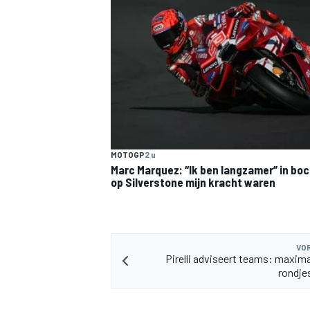
MOTOGP
2 u
Marc Marquez: “Ik ben langzamer” in boc
op Silverstone mijn kracht waren
VOR
Pirelli adviseert teams: maximaa
rondje