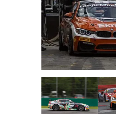
INDYCAR
WEC
DTM