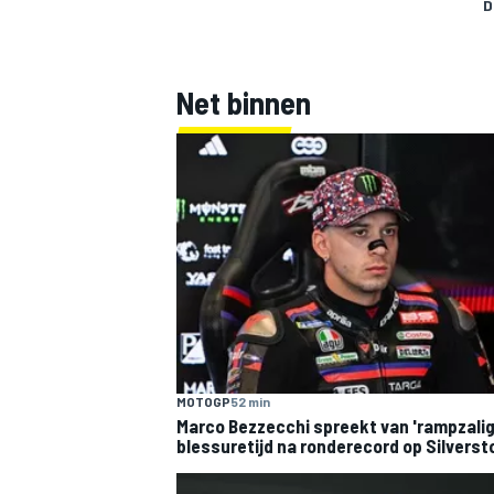
D
Net binnen
MEER RACEKLASSEN
MOTOGP
52 min
Marco Bezzecchi spreekt van 'rampzalig
blessuretijd na ronderecord op Silverst