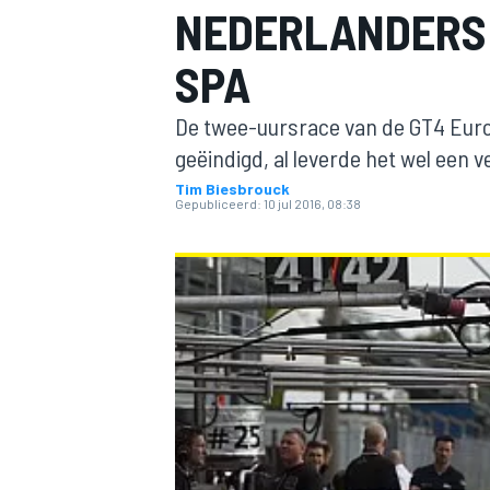
NEDERLANDERS 
SPA
De twee-uursrace van de GT4 Euro
geëindigd, al leverde het wel een 
Tim Biesbrouck
Gepubliceerd:
10 jul 2016, 08:38
MOTOGP