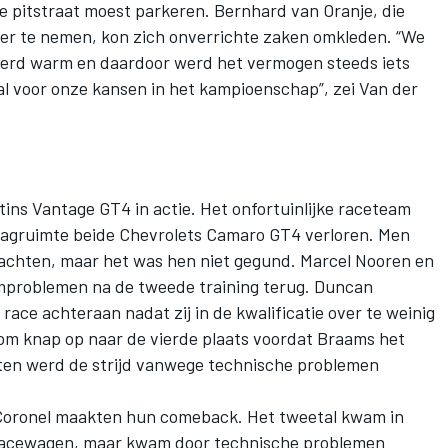
 pitstraat moest parkeren. Bernhard van Oranje, die
ver te nemen, kon zich onverrichte zaken omkleden. “We
 werd warm en daardoor werd het vermogen steeds iets
oral voor onze kansen in het kampioenschap”, zei Van der
ns Vantage GT4 in actie. Het onfortuinlijke raceteam
slagruimte beide Chevrolets Camaro GT4 verloren. Men
zachten, maar het was hen niet gegund. Marcel Nooren en
emproblemen na de tweede training terug. Duncan
ce achteraan nadat zij in de kwalificatie over te weinig
m knap op naar de vierde plaats voordat Braams het
ten werd de strijd vanwege technische problemen
 Coronel maakten hun comeback. Het tweetal kwam in
-racewagen, maar kwam door technische problemen