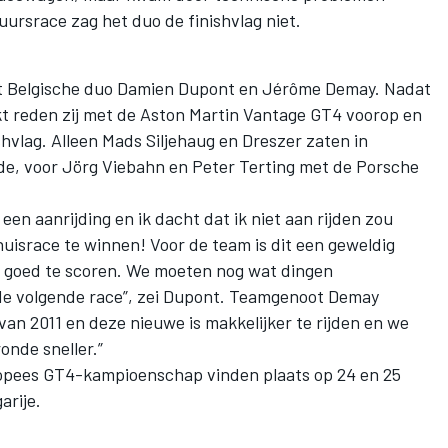
uursrace zag het duo de finishvlag niet.
t Belgische duo Damien Dupont en Jérôme Demay. Nadat
kt reden zij met de Aston Martin Vantage GT4 voorop en
shvlag. Alleen Mads Siljehaug en Dreszer zaten in
de, voor Jörg Viebahn en Peter Terting met de Porsche
en aanrijding en ik dacht dat ik niet aan rijden zou
uisrace te winnen! Voor de team is dit een geweldig
 goed te scoren. We moeten nog wat dingen
 de volgende race”, zei Dupont. Teamgenoot Demay
an 2011 en deze nieuwe is makkelijker te rijden en we
onde sneller.”
opees GT4-kampioenschap vinden plaats op 24 en 25
arije.