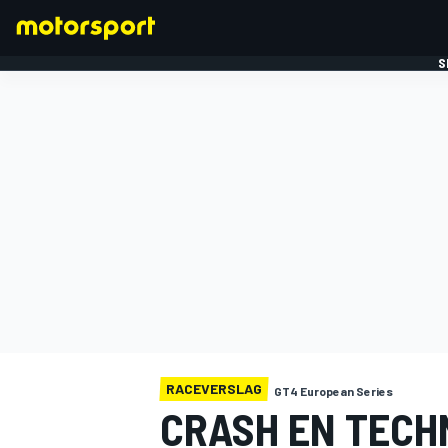
S
FORMULE 1
RACEVERSLAG
GT4 European Series
CRASH EN TECH