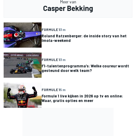
Meer van
Casper Bekking
FORMULE 1
3 m
Roland Ratzenberger: de inside story van het
Imola-weekend
FORMULE 1
3 m
F1-talentenprogramma’s: Welke coureur wordt
gesteund door welk team?
FORMULE 1
5 m
Formule 1 live kijken in 2026 op tv en online:
Waar, gratis opties en meer