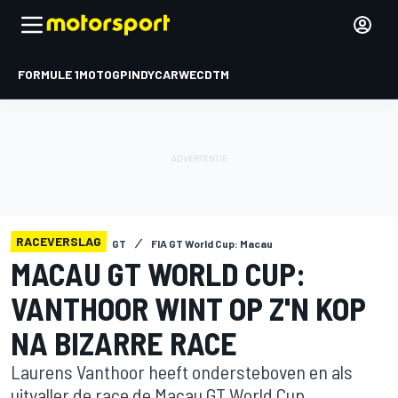
FORMULE 1
MOTOGP
INDYCAR
WEC
DTM
RACEVERSLAG
GT
FIA GT World Cup: Macau
MACAU GT WORLD CUP:
VANTHOOR WINT OP Z'N KOP
NA BIZARRE RACE
Laurens Vanthoor heeft ondersteboven en als
uitvaller de race de Macau GT World Cup