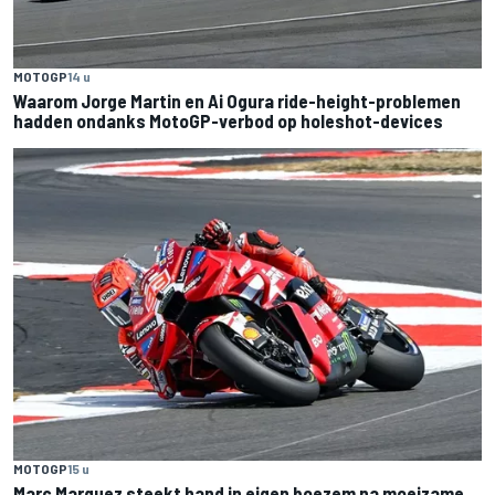
MOTOGP
14 u
Waarom Jorge Martin en Ai Ogura ride-height-problemen
hadden ondanks MotoGP-verbod op holeshot-devices
MOTOGP
15 u
Marc Marquez steekt hand in eigen boezem na moeizame