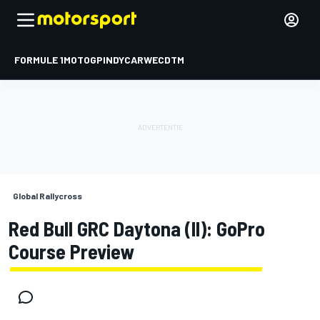
FORMULE 1
MOTOGP
INDYCAR
WEC
DTM
Global Rallycross
Red Bull GRC Daytona (II): GoPro
Course Preview