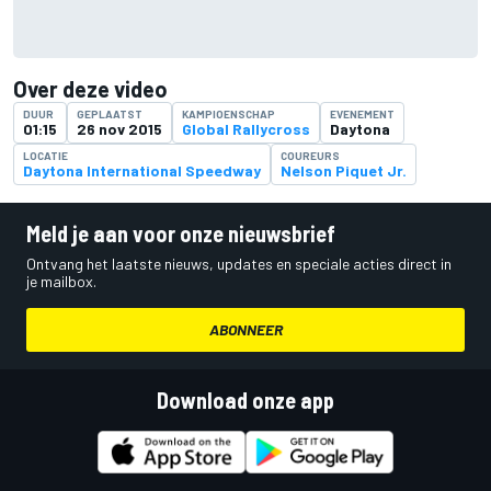
Over deze video
DUUR
GEPLAATST
KAMPIOENSCHAP
EVENEMENT
01:15
26 nov 2015
Global Rallycross
Daytona
LOCATIE
COUREURS
Daytona International Speedway
Nelson Piquet Jr.
Meld je aan voor onze nieuwsbrief
Ontvang het laatste nieuws, updates en speciale acties direct in
je mailbox.
ABONNEER
Download onze app