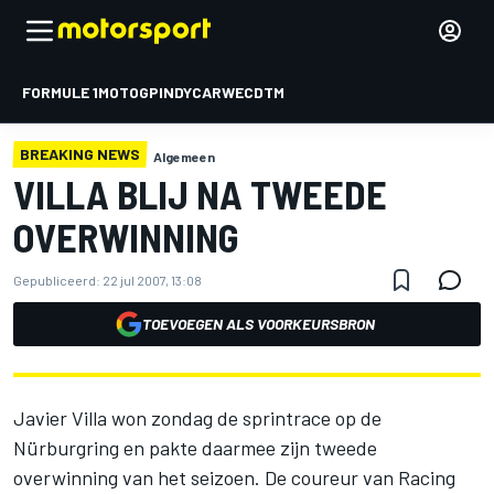
FORMULE 1
MOTOGP
INDYCAR
WEC
DTM
BREAKING NEWS
Algemeen
VILLA BLIJ NA TWEEDE
OVERWINNING
Gepubliceerd:
22 jul 2007, 13:08
TOEVOEGEN ALS VOORKEURSBRON
Javier Villa won zondag de sprintrace op de
Nürburgring en pakte daarmee zijn tweede
overwinning van het seizoen. De coureur van Racing