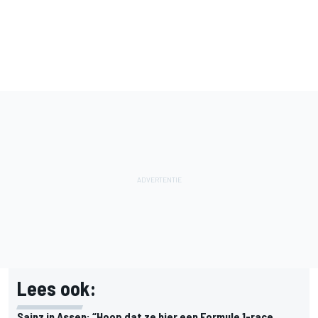
Lees ook:
Sainz in Assen: “Hoop dat ze hier een Formule 1-race