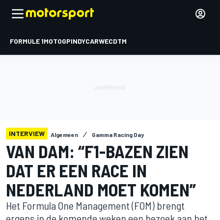
FORMULE 1
MOTOGP
INDYCAR
WEC
DTM
INTERVIEW
Algemeen
Gamma Racing Day
VAN DAM: “F1-BAZEN ZIEN
DAT ER EEN RACE IN
NEDERLAND MOET KOMEN”
Het Formula One Management (FOM) brengt
ergens in de komende weken een bezoek aan het