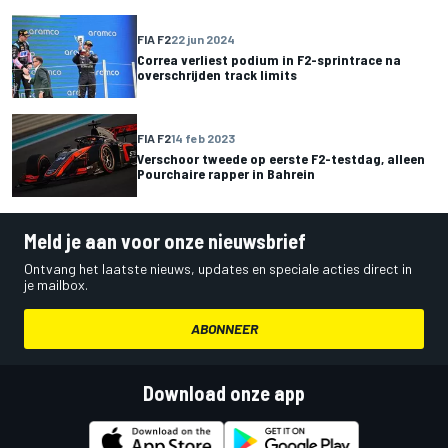
FIA F2
22 jun 2024
Correa verliest podium in F2-sprintrace na
overschrijden track limits
FIA F2
14 feb 2023
Verschoor tweede op eerste F2-testdag, alleen
Pourchaire rapper in Bahrein
Meld je aan voor onze nieuwsbrief
Ontvang het laatste nieuws, updates en speciale acties direct in
je mailbox.
ABONNEER
Download onze app