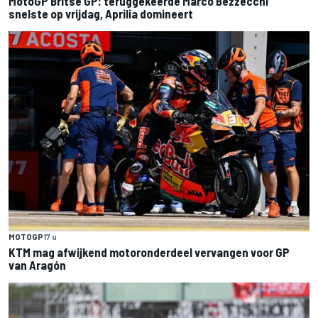
MotoGP Britse GP: teruggekeerde Marco Bezzecchi
snelste op vrijdag, Aprilia domineert
MOTOGP
17 u
KTM mag afwijkend motoronderdeel vervangen voor GP
van Aragón