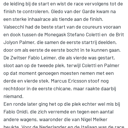
de leiding bij de start en wist de race vervolgens tot de
finish te controleren. Giedo van der Garde kwam na
een sterke inhaalrace als tiende aan de finish.
Valsecchi had de beste start van de coureurs vooraan
en dook tussen de Monegask Stefano Coletti en de Brit
Jolyon Palmer, die samen de eerste startrij deelden,
door om als eerste de eerste bocht in te kunnen gaan.
De Zwitser Fabio Leimer, die als vierde was gestart,
sloot aan op de tweede plek, terwijl Coletti en Palmer
op dat moment genoegen moesten nemen met een
derde en vierde stek. Marcus Ericsson stoof nog
rechtdoor in de eerste chicane, maar raakte daarbij
niemand.
Een ronde later ging het op die plek echter wel mis bij
Fabio Onidi, die zich verremde en tegen een aantal
andere wagens, waaronder die van Nigel Melker
beukte. Voor de Nederlander en de Italiaan was de race