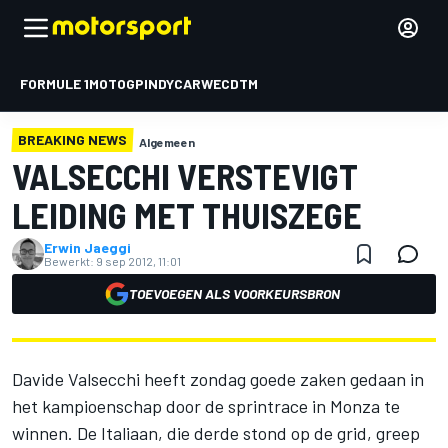
FORMULE 1
MOTOGP
INDYCAR
WEC
DTM
BREAKING NEWS
Algemeen
VALSECCHI VERSTEVIGT
LEIDING MET THUISZEGE
Erwin Jaeggi
Bewerkt:
9 sep 2012, 11:01
TOEVOEGEN ALS VOORKEURSBRON
Davide Valsecchi heeft zondag goede zaken gedaan in
het kampioenschap door de sprintrace in Monza te
winnen. De Italiaan, die derde stond op de grid, greep