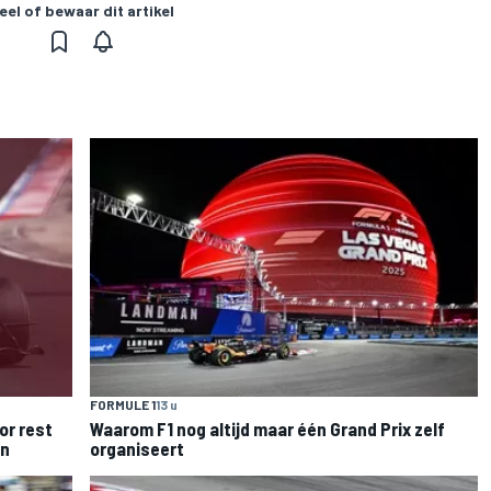
eel of bewaar dit artikel
FORMULE 1
13 u
or rest
Waarom F1 nog altijd maar één Grand Prix zelf
en
organiseert