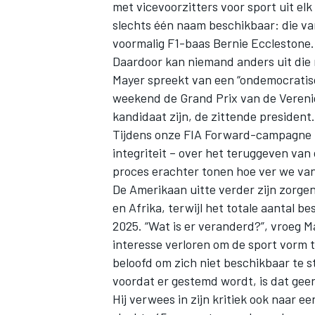
met vicevoorzitters voor sport uit elk
slechts één naam beschikbaar: die va
voormalig F1-baas Bernie Ecclestone.
Daardoor kan niemand anders uit die
Mayer spreekt van een “ondemocratisc
weekend de Grand Prix van de Verenigd
kandidaat zijn, de zittende president.
Tijdens onze FIA Forward-campagne h
integriteit – over het teruggeven van
proces erachter tonen hoe ver we van 
De Amerikaan uitte verder zijn zorge
en Afrika, terwijl het totale aantal b
2025. “Wat is er veranderd?”, vroeg M
interesse verloren om de sport vorm t
beloofd om zich niet beschikbaar te st
voordat er gestemd wordt, is dat gee
Hij verwees in zijn kritiek ook naar 