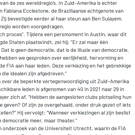
 van de zes wereldregio’s. In Zuid-Amerika is echter
n Fabiana Ecclestone, de Braziliaanse echtgenote van
 Zij bevestigde eerder al haar steun aan Ben Sulayem.
 regio worden voorgedragen.
h proces”. Tijdens een persmoment in Austin, waar dit
e Staten plaatsvindt, zei hij: “Er zal maar één
 Dat is geen democratie, dat is de illusie van democratie.
ebben we gesproken over eerlijkheid, hervorming en
 de FIA aan haar leden. Deze verkiezing en het gebrekkige
die idealen zijn afgedreven.”
n over de beperkte vertegenwoordiging uit Zuid-Amerika
eschikbare leden is afgenomen van 40 in 2021 naar 29 in
ayer zich af. “Hebben de aangesloten clubs plotseling hun
e geven? Of zijn ze overgehaald, onder druk gezet of iets
ellen?” Hij vervolgt: “Wanneer verkiezingen al zijn beslist
n democratie meer, maar theater.”
een onderzoek van de Universiteit Utrecht, waarin de FIA