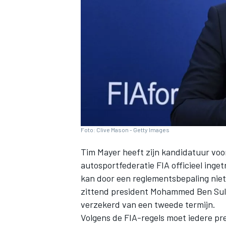
INDYCAR
Foto: Clive Mason - Getty Images
Tim Mayer heeft zijn kandidatuur voo
autosportfederatie FIA officieel inge
kan door een reglementsbepaling niet
zittend president Mohammed Ben Sulay
WEC
DTM
verzekerd van een tweede termijn.
Volgens de FIA-regels moet iedere pre