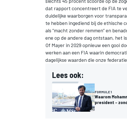
slechts 45 procent scoorde op de zo
dat rapport concentreert de FIA te v
duidelijke waarborgen voor transpar
te hebben ingediend bij de ethische c
als “macht zonder remmen” en benadruk
ene op de andere dag ontstaan, het is
Of Mayer in 2029 opnieuw een gooi doe
werken aan een FIA waarin democratie
dagelijkse waarden die onze federatie 
Lees ook:
FORMULE 1
Waarom Mohammed
president – zon