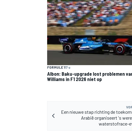
MEER RACEKLASSEN
FORMULE 1
17 u
Albon: Baku-upgrade lost problemen va
Williams in F1 2026 niet op
VOR
Een nieuwe stap richting de toekom
Arabië organiseert 's were
waterstofrace-