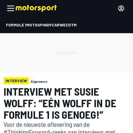
FORMULE 1
MOTOGP
INDYCAR
WEC
DTM
INTERVIEW
Algemeen
INTERVIEW MET SUSIE
WOLFF: “EÉN WOLFF IN DE
FORMULE 1 IS GENOEG!”
Voor de nieuwste aflevering van de
#ThinkingForward-reeks aan interviews met