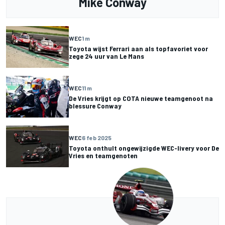
Mike Conway
WEC
1 m
Toyota wijst Ferrari aan als topfavoriet voor
zege 24 uur van Le Mans
WEC
11 m
De Vries krijgt op COTA nieuwe teamgenoot na
blessure Conway
WEC
6 feb 2025
Toyota onthult ongewijzigde WEC-livery voor De
Vries en teamgenoten