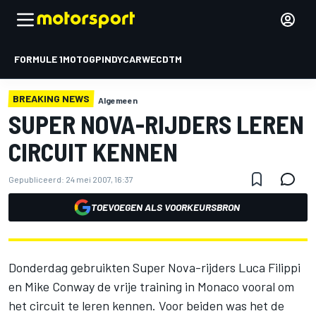
FORMULE 1
MOTOGP
INDYCAR
WEC
DTM
BREAKING NEWS
Algemeen
SUPER NOVA-RIJDERS LEREN
CIRCUIT KENNEN
Gepubliceerd:
24 mei 2007, 16:37
TOEVOEGEN ALS VOORKEURSBRON
Donderdag gebruikten Super Nova-rijders Luca Filippi
en Mike Conway de vrije training in Monaco vooral om
het circuit te leren kennen. Voor beiden was het de