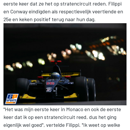
eerste keer dat ze het op stratencircuit reden. Filippi
en Conway eindigden als respectievelijk veertiende en
25e en keken positief terug naar hun dag.
"Het was mijn eerste keer in Monaco en ook de eerste
keer dat ik op een stratencircuit reed, dus het ging
eigenlijk wel goed", vertelde Filippi. "Ik weet op welke