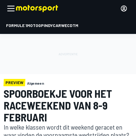
FORMULE 1
MOTOGP
INDYCAR
WEC
DTM
PREVIEW
Algemeen
SPOORBOEKJE VOOR HET
RACEWEEKEND VAN 8-9
FEBRUARI
In welke klassen wordt dit weekend geracet en
waar vinden de voornaamste wedstrijden plaats?