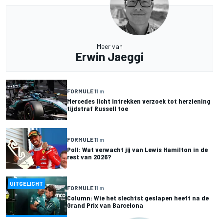
Meer van
Erwin Jaeggi
FORMULE 1
1 m
Mercedes licht intrekken verzoek tot herziening
tijdstraf Russell toe
FORMULE 1
1 m
Poll: Wat verwacht jij van Lewis Hamilton in de
rest van 2026?
UITGELICHT
FORMULE 1
1 m
Column: Wie het slechtst geslapen heeft na de
Grand Prix van Barcelona