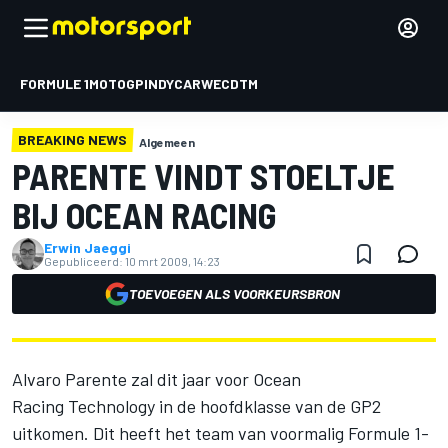
FORMULE 1
MOTOGP
INDYCAR
WEC
DTM
BREAKING NEWS
Algemeen
PARENTE VINDT STOELTJE
BIJ OCEAN RACING
Erwin Jaeggi
Gepubliceerd:
10 mrt 2009, 14:23
TOEVOEGEN ALS VOORKEURSBRON
Alvaro Parente zal dit jaar voor Ocean
Racing Technology in de hoofdklasse van de GP2
uitkomen. Dit heeft het team van voormalig Formule 1-