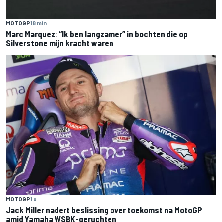
MOTOGP
18 min
Marc Marquez: “Ik ben langzamer” in bochten die op
Silverstone mijn kracht waren
MOTOGP
1 u
Jack Miller nadert beslissing over toekomst na MotoGP
amid Yamaha WSBK-geruchten