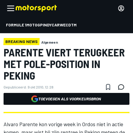
FORMULE 1
MOTOGP
INDYCAR
WEC
DTM
BREAKING NEWS
Algemeen
PARENTE VIERT TERUGKEER
MET POLE-POSITION IN
PEKING
Gepubliceerd:
9 okt 2010, 12:28
TOEVOEGEN ALS VOORKEURSBRON
Alvaro Parente kon vorige week in Ordos niet in actie
komen, maar wist bij zijn rentree in Peking meteen de