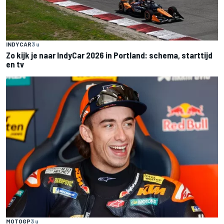
INDYCAR
3 u
Zo kijk je naar IndyCar 2026 in Portland: schema, starttijd
en tv
MOTOGP
3 u