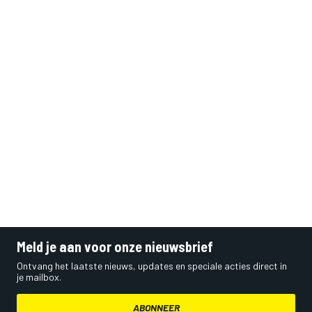
Meld je aan voor onze nieuwsbrief
Ontvang het laatste nieuws, updates en speciale acties direct in
je mailbox.
ABONNEER