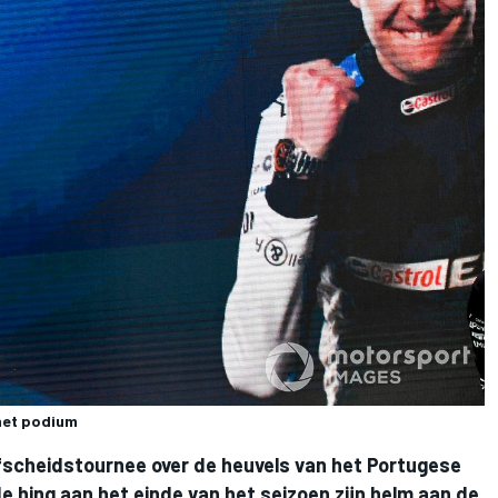
 het podium
 afscheidstournee over de heuvels van het Portugese
e hing aan het einde van het seizoen zijn helm aan de