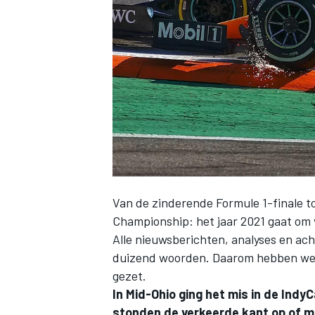
INDYCAR
Van de zinderende Formule 1-finale to
Championship: het jaar 2021 gaat om 
Alle nieuwsberichten, analyses en ac
duizend woorden. Daarom hebben we ee
WEC
DTM
gezet.
In Mid-Ohio ging het mis in de Ind
stonden de verkeerde kant op of m