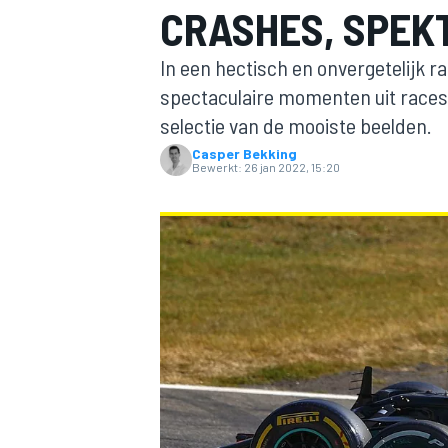
CRASHES, SPEKT
In een hectisch en onvergetelijk r
spectaculaire momenten uit races 
selectie van de mooiste beelden.
Casper Bekking
Bewerkt:
26 jan 2022, 15:20
MOTOGP