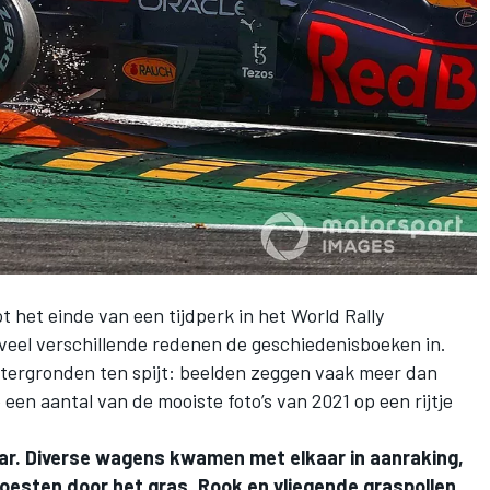
t het einde van een tijdperk in het World Rally
veel verschillende redenen de geschiedenisboeken in.
htergronden ten spijt: beelden zeggen vaak meer dan
n aantal van de mooiste foto’s van 2021 op een rijtje
yCar. Diverse wagens kwamen met elkaar in aanraking,
oesten door het gras. Rook en vliegende graspollen