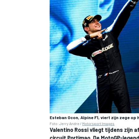
MEER RACEKLASSEN
Esteban Ocon, Alpine F1, viert zijn zege op
Foto: Jerry Andre /
Motorsport Images
Valentino Rossi vliegt tijdens zijn
circuit Portimao. De MotoGP-legend