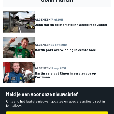
ALGEMEEN
17 jul 2011
John Martin de sterkste in tweede race Zolder
ALGEMEEN
24 okt 2010
Martin pakt overwinning in eerste race
ALGEMEEN
19 sep 2010
Martin verslaat Rigon in eerste race op
Portimao
Meld je aan voor onze nieuwsbrief
Ontvang het laatste nieuws, updates en speciale acties direct in
je mailbox.