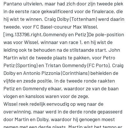
Pantano uitvielen, maar had zich door zijn tweede plek
in de eerste race gekwalificeerd voor de finalerace, die
hij wist te winnen. Craig Dolby (Tottenham) werd daarin
tweede, voor FC Basel-coureur Max Wissel.
[img,133796,right,Gommendy en Petiz]De pole-position
was voor Wissel, winnaar van race 1, en hij wist de
leiding ook te behouden na de stilstaande start. John
Martin wist de tweede plaats te pakken, voor Petro
Petiz (Sporting) en Tristan Gommendy (FC Porto). Craig
Dolby en Antonio Pizzonia (Corinthians) behielden de
vijfde en zesde positie. In de tweede ronde raakten
Petiz en Gommendy elkaar, waardoor ze van de baan
vlogen en kansloos waren voor de zege.
Wissel reek redelijk eenvoudig op weg naar de
overwinning, maar werd in de derde ronde gepasseerd
door Martin en Dolby, waardoor hij genoegen moest
nemen met een derde plaats. Martin wist het tempo er