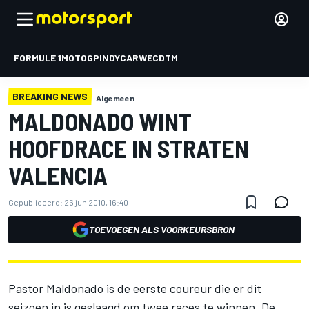
FORMULE 1
MOTOGP
INDYCAR
WEC
DTM
BREAKING NEWS
Algemeen
MALDONADO WINT
HOOFDRACE IN STRATEN
VALENCIA
Gepubliceerd:
26 jun 2010, 16:40
TOEVOEGEN ALS VOORKEURSBRON
Pastor Maldonado is de eerste coureur die er dit
seizoen in is geslaagd om twee races te winnen. De