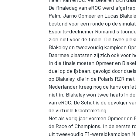
De finaledag van eROC werd afgetrap
Palm,
Jarno Opmeer
en Lucas Blakele
bestond voor een ronde op de simulat
Esports-deelnemer Romanidis toonde zi
zich niet voor de finale. Die twee pl
Blakeley en tweevoudig kampioen Opmee
Daarmee plaatsten zij zich ook voor 
In die finale moeten Opmeer en Blake
duel op de ijsbaan, gevolgd door duels
op Blakeley, die in de Polaris RZR me
Nederlander kreeg nog de kans om iets
niet in. Blakeley won twee heats in d
van eROC. De Schot is de opvolger van
de virtuele krachtmeting.
Net als vorig jaar vormen Opmeer en 
de Race of Champions. In de eerste r
uit tweevoudig F1-wereldkampioen
M