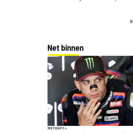
D
Net binnen
MOTOGP
3 u