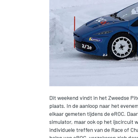
INDYCAR
Dit weekend vindt in het Zweedse Pi
plaats. In de aanloop naar het evene
elkaar gemeten tijdens de eROC. Daar
WEC
DTM
simulator, maar ook op het ijscircuit
individuele treffen van de Race of C
halen van eROC, verzekeren zich daa