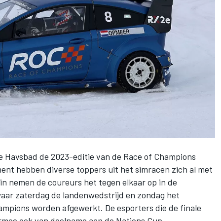
te Havsbad de 2023-editie van de Race of Champions
ment hebben diverse toppers uit het simracen zich al met
in nemen de coureurs het tegen elkaar op in de
 waar zaterdag de landenwedstrijd en zondag het
hampions worden afgewerkt. De esporters die de finale
rmee ook van deelname aan de Nations Cup.