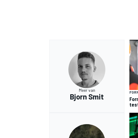
Meer van
FORM
Bjorn Smit
For
tes