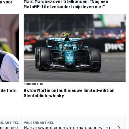
Marc Marquez over titelkansen: “Nog een
n voor
MotoGP-titel verandert mijn leven niet”
FORMULE 1
8 u
de fiets
Aston Martin onthult nieuwe limited-edition
Glenfiddich-whisky
IG ARTIKEL
VOLGEND ARTIKEL
esenteert
Hoe vrouwen drempels in de autosport willen