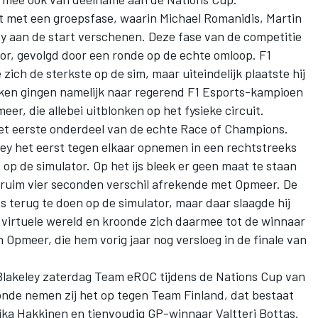
t met een groepsfase, waarin Michael Romanidis, Martin
y aan de start verschenen. Deze fase van de competitie
or, gevolgd door een ronde op de echte omloop. F1
ch de sterkste op de sim, maar uiteindelijk plaatste hij
ekken gingen namelijk naar regerend F1 Esports-kampioen
r, die allebei uitblonken op het fysieke circuit.
het eerste onderdeel van de echte Race of Champions.
ley het eerst tegen elkaar opnemen in een rechtstreeks
 op de simulator. Op het ijs bleek er geen maat te staan
t ruim vier seconden verschil afrekende met Opmeer. De
 terug te doen op de simulator, maar daar slaagde hij
e virtuele wereld en kroonde zich daarmee tot de winnaar
 Opmeer, die hem vorig jaar nog versloeg in de finale van
Blakeley zaterdag Team eROC tijdens de Nations Cup van
onde nemen zij het op tegen Team Finland, dat bestaat
ika Hakkinen
en tienvoudig GP-winnaar
Valtteri Bottas
.