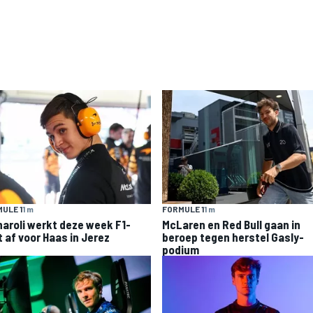
ULE 1
1 m
FORMULE 1
1 m
naroli werkt deze week F1-
McLaren en Red Bull gaan in
t af voor Haas in Jerez
beroep tegen herstel Gasly-
podium