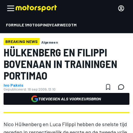
FORMULE 1
MOTOGP
INDYCAR
WEC
DTM
BREAKING NEWS
Algemeen
HÜLKENBERG EN FILIPPI
BOVENAAN IN TRAININGEN
PORTIMAO
Ivo Pakvis
Gepubliceerd:
18 sep 2009, 13:10
TOEVOEGEN ALS VOORKEURSBRON
Nico Hülkenberg en Luca Filippi hebben de snelste tijd
gereden in respectievelijk de eerste en de tweede vrije