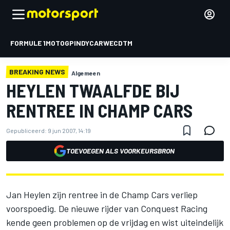
FORMULE 1
MOTOGP
INDYCAR
WEC
DTM
BREAKING NEWS
Algemeen
HEYLEN TWAALFDE BIJ
RENTREE IN CHAMP CARS
Gepubliceerd:
9 jun 2007, 14:19
TOEVOEGEN ALS VOORKEURSBRON
Jan Heylen zijn rentree in de Champ Cars verliep
voorspoedig. De nieuwe rijder van Conquest Racing
kende geen problemen op de vrijdag en wist uiteindelijk