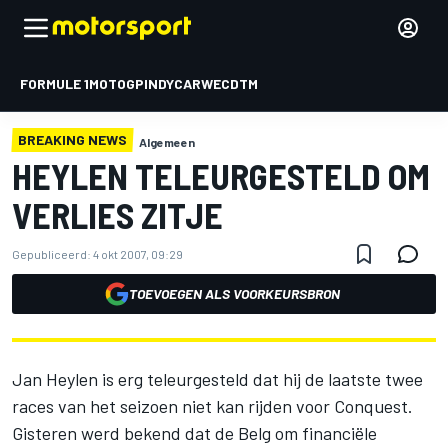
FORMULE 1
MOTOGP
INDYCAR
WEC
DTM
BREAKING NEWS
Algemeen
HEYLEN TELEURGESTELD OM
VERLIES ZITJE
Gepubliceerd:
4 okt 2007, 09:29
TOEVOEGEN ALS VOORKEURSBRON
Jan Heylen is erg teleurgesteld dat hij de laatste twee
races van het seizoen niet kan rijden voor Conquest.
Gisteren werd bekend dat de Belg om financiële