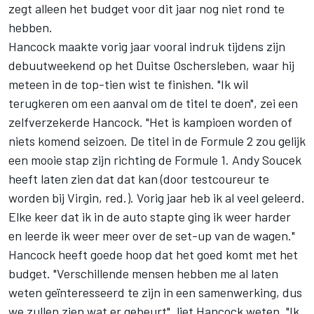
zegt alleen het budget voor dit jaar nog niet rond te
hebben.
Hancock maakte vorig jaar vooral indruk tijdens zijn
debuutweekend op het Duitse Oschersleben, waar hij
meteen in de top-tien wist te finishen. "Ik wil
terugkeren om een aanval om de titel te doen", zei een
zelfverzekerde Hancock. "Het is kampioen worden of
niets komend seizoen. De titel in de Formule 2 zou gelijk
een mooie stap zijn richting de Formule 1. Andy Soucek
heeft laten zien dat dat kan (door testcoureur te
worden bij Virgin, red.). Vorig jaar heb ik al veel geleerd.
Elke keer dat ik in de auto stapte ging ik weer harder
en leerde ik weer meer over de set-up van de wagen."
Hancock heeft goede hoop dat het goed komt met het
budget. "Verschillende mensen hebben me al laten
weten geïnteresseerd te zijn in een samenwerking, dus
we zullen zien wat er gebeurt", liet Hancock weten. "Ik