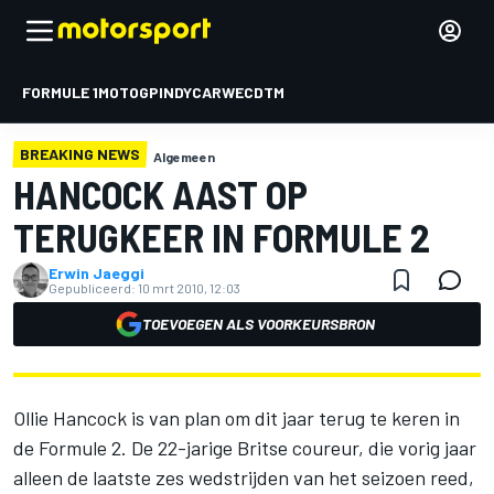
FORMULE 1
MOTOGP
INDYCAR
WEC
DTM
BREAKING NEWS
Algemeen
HANCOCK AAST OP
TERUGKEER IN FORMULE 2
Erwin Jaeggi
Gepubliceerd:
10 mrt 2010, 12:03
TOEVOEGEN ALS VOORKEURSBRON
Ollie Hancock is van plan om dit jaar terug te keren in
de Formule 2. De 22-jarige Britse coureur, die vorig jaar
alleen de laatste zes wedstrijden van het seizoen reed,