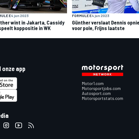
ULE E
4 jun 2023
FORMULE E
4 jun 2023
ther wint in Jakarta, Cassidy
Günther verslaat Dennis opni
speelt koppositie in WK
voor pole, Frijns laatste
 onze app
Motor1.com
Motorsportjobs.com
Autosport.com
Motorsportstats.com
edia