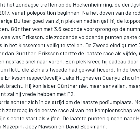
t het zondagse treffen op de Hockenheimring, de dertigst
2017, vanaf poleposition beginnen. Na het doven van de rod
rige Duitser goed van zijn plek en nadien gaf hij de koppos
den. Günther won met 3,6 seconde voorsprong op de num
wee was Eriksson, die zodoende voldoende punten pakte 
 in het klassement veilig te stellen. De Zweed eindigt met
er dan Günther. Eriksson startte de laatste race als vijfde
eningsfase snel naar voren. Eén plek kreeg hij cadeau door
lum Ilott, die zich als tweede had gekwalificeerd. In de tw
e Eriksson respectievelijk Jake Hughes en Guanyu Zhou in
k bracht. Hij kon leider Günther niet meer aanvallen, maa
nt zal hij vrede hebben met P2.
rris achter zich in de strijd om de laatste podiumplaats. 
ch zaterdag in de eerste race al van het kampioenschap ver
ijn slechte start als vijfde. De laatste punten gingen naar
ta Mazepin, Joey Mawson en David Beckmann.