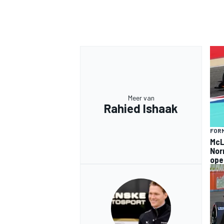
Meer van
Rahied Ishaak
FORM
McLa
Norr
ope