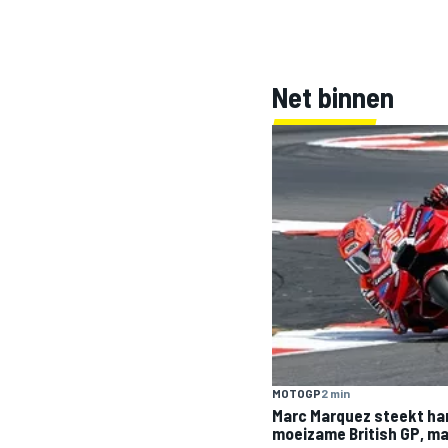
INDYCAR
Net binnen
WEC
DTM
MOTOGP
2 min
Marc Marquez steekt ha
moeizame British GP, maa