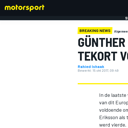
S
BREAKING NEWS
Algemee
GÜNTHER 
TEKORT V
Rahied Ishaak
FORMULE 1
Bewerkt:
15 okt 2017, 09:49
In de laatste
van dit Euro
voldoende om
Eriksson als
werd vierde.