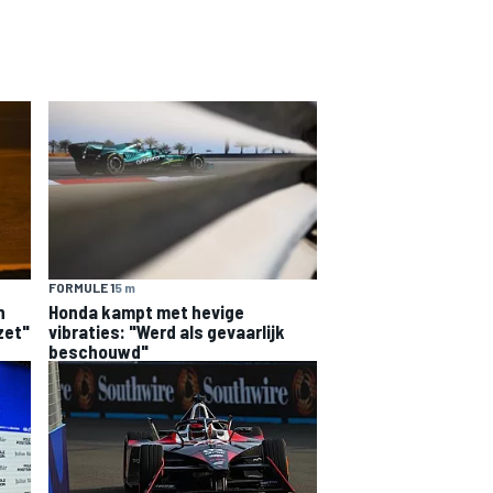
FORMULE 1
5 m
n
Honda kampt met hevige
zet"
vibraties: "Werd als gevaarlijk
beschouwd"