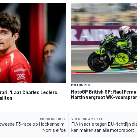
MOTOGP
1 u
MotoGP British GP: Raul Fern
ari: 'Laat Charles Leclerc
Martin vergroot WK-voorspro
milton
VORIG ARTIKEL
VOLGEND ARTIKEL
t tweede F3-race op Hockenheim,
FIA in actie tegen EU-richtlijn di
Norris elfde
kan maken aan alle motorsport