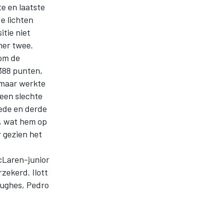
e en laatste
e lichten
itie niet
mer twee.
om de
 388 punten,
, maar werkte
 een slechte
eede en derde
, wat hem op
r gezien het
McLaren-junior
zekerd. Ilott
 Hughes, Pedro