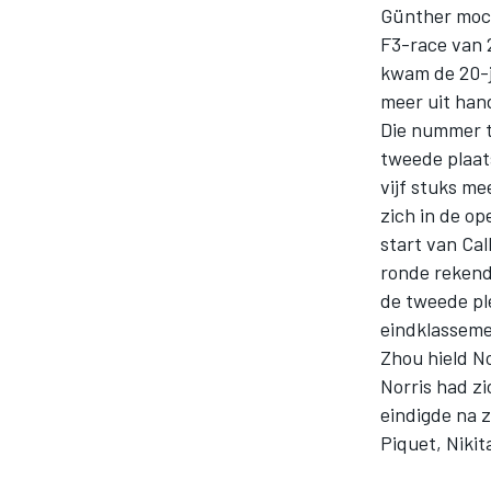
Günther moch
F3-race van 
kwam de 20-ja
meer uit han
Die nummer t
tweede plaats
vijf stuks me
zich in de op
MOTOGP
start van Cal
ronde rekend
de tweede ple
eindklasseme
Zhou hield No
Norris had zi
eindigde na z
Piquet, Niki