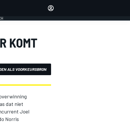
Laat je horen met de
reactiemodule
CH
LOGIN
EDITIE
R KOMT
NEDERLAND
GEN ALS VOORKEURSBRON
e overwinning
s dat niet
ncurrent Joel
do Norris