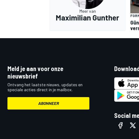
Meer van
Maximilian Gunther
FORM
Gün
ver
MEER RACEKLASSEN
Meld je aan voor onze
Download
nieuwsbrief
Ontvang het laatste nieuws, updates en
speciale acties direct in je mailbox.
ABONNEER
Social m