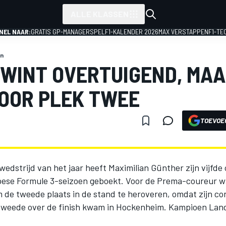
ALLE KLASSEN
NEL NAAR:
GRATIS GP-MANAGERSPEL
F1-KALENDER 2026
MAX VERSTAPPEN
F1-TE
n
WINT OVERTUIGEND, MAA
OOR PLEK TWEE
TOEVOE
 wedstrijd van het jaar heeft Maximilian Günther zijn vijfd
pese Formule 3-seizoen geboekt. Voor de Prema-coureur wa
 de tweede plaats in de stand te heroveren, omdat zijn co
 tweede over de finish kwam in Hockenheim. Kampioen Lan