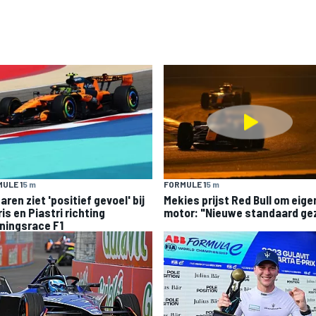
ULE 1
5 m
FORMULE 1
5 m
ren ziet 'positief gevoel' bij
Mekies prijst Red Bull om eige
is en Piastri richting
motor: "Nieuwe standaard ge
ningsrace F1