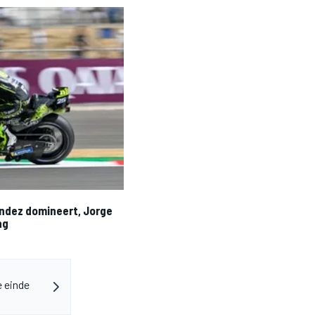
andez domineert, Jorge
ng
e einde