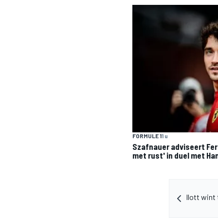
FORMULE 1
1 u
Szafnauer adviseert Ferr
met rust' in duel met Ha
Ilott win