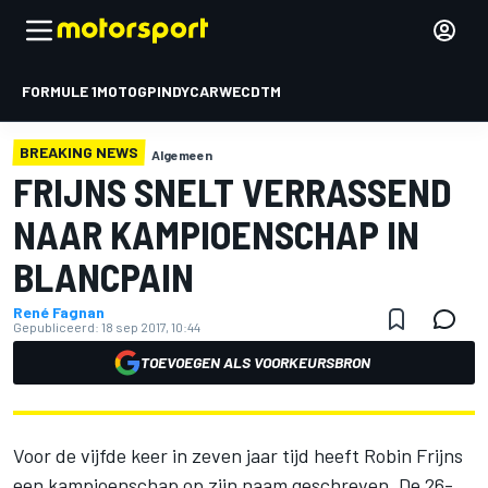
FORMULE 1
MOTOGP
INDYCAR
WEC
DTM
BREAKING NEWS
Algemeen
FRIJNS SNELT VERRASSEND
NAAR KAMPIOENSCHAP IN
BLANCPAIN
René Fagnan
Gepubliceerd:
18 sep 2017, 10:44
TOEVOEGEN ALS VOORKEURSBRON
Voor de vijfde keer in zeven jaar tijd heeft Robin Frijns
een kampioenschap op zijn naam geschreven. De 26-