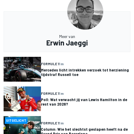
Meer van
Erwin Jaeggi
FORMULE 1
1 m
Mercedes licht intrekken verzoek tot herziening
tijdstraf Russell toe
FORMULE 1
1 m
Poll: Wat verwacht jij van Lewis Hamilton in de
rest van 2026?
UITGELICHT
FORMULE 1
1 m
Column: Wie het slechtst geslapen heeft na de
Grand Prix van Barcelona