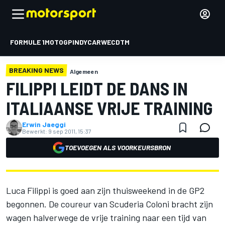
FORMULE 1
MOTOGP
INDYCAR
WEC
DTM
BREAKING NEWS
Algemeen
FILIPPI LEIDT DE DANS IN
ITALIAANSE VRIJE TRAINING
Erwin Jaeggi
Bewerkt:
9 sep 2011, 15:37
TOEVOEGEN ALS VOORKEURSBRON
Luca Filippi is goed aan zijn thuisweekend in de GP2
begonnen. De coureur van Scuderia Coloni bracht zijn
wagen halverwege de vrije training naar een tijd van