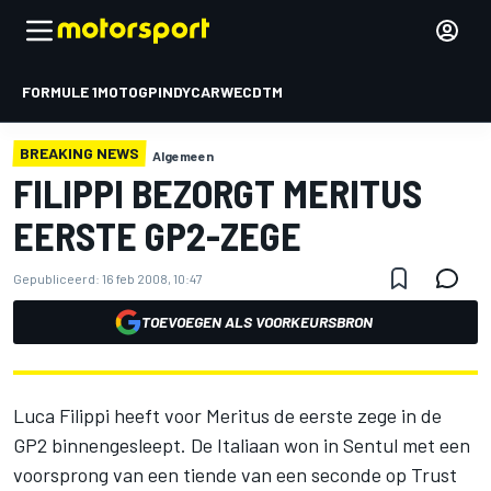
FORMULE 1
MOTOGP
INDYCAR
WEC
DTM
BREAKING NEWS
Algemeen
FILIPPI BEZORGT MERITUS
EERSTE GP2-ZEGE
Gepubliceerd:
16 feb 2008, 10:47
TOEVOEGEN ALS VOORKEURSBRON
Luca Filippi heeft voor Meritus de eerste zege in de
GP2 binnengesleept. De Italiaan won in Sentul met een
voorsprong van een tiende van een seconde op Trust