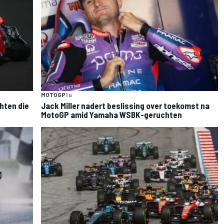
MOTOGP
1 u
hten die
Jack Miller nadert beslissing over toekomst na
MotoGP amid Yamaha WSBK-geruchten