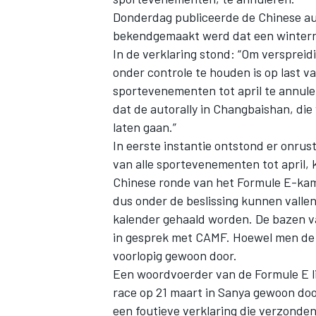
Donderdag publiceerde de Chinese au
bekendgemaakt werd dat een winterrall
In de verklaring stond: “Om versprei
onder controle te houden is op last v
sportevenementen tot april te annule
dat de autorally in Changbaishan, die
laten gaan.”
In eerste instantie ontstond er onru
van alle sportevenementen tot april, 
Chinese ronde van het Formule E-kam
dus onder de beslissing kunnen valle
kalender gehaald worden. De bazen v
in gesprek met CAMF. Hoewel men de s
voorlopig gewoon door.
Een woordvoerder van de Formule E l
race op 21 maart in Sanya gewoon d
een foutieve verklaring die verzonden