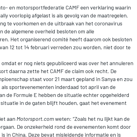
to- en motorsportfederatie CAMF een verklaring waarin
y voorlopig afgelast is als gevolg van de maatregelen.
ding te voorkomen en de uitbraak van het coronavirus
an de algemene overheid besloten om alle
ren. Het organiserend comité heeft daarom ook besloten
 van 12 tot 14 februari verreden zou worden, niet door te
st omdat er nog niets gepubliceerd was over het annuleren
kort daarna zette het CAMF de claim ook recht. De
pioenschap staat voor 21 maart gepland in Sanya en zou
n als sportevenementen inderdaad tot april van de
an de Formule E hebben de situatie echter opgehelderd
ituatie in de gaten blijft houden, gaat het evenement
iet aan
Motorsport.com
weten: “Zoals het nu lijkt kan de
oorgaan. De onzekerheid rond de evenementen komt door
 is in China. Deze bevat misleidende informatie en is