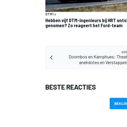
DTM
1 u
Hebben vijf DTM-ingenieurs bij HRT onts
genomen? Zo reageert het Ford-team
MEER RACEKLASSEN
VOR
Doornbos en Kamphues: Theat
anekdotes en Verstappen
BESTE REACTIES
BEKIJK