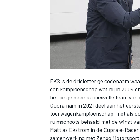
INDYCAR
EKS is de drieletterige codenaam wa
een kampioenschap wat hij in 2004 en
het jonge maar succesvolle team van
Cupra nam in 2021 deel aan het eerst
toerwagenkampioenschap, met als doe
WEC
DTM
ruimschoots behaald met de winst van 
Mattias Ekstrom in de Cupra e-Racer.
samenwerking met Zengo Motorsport te