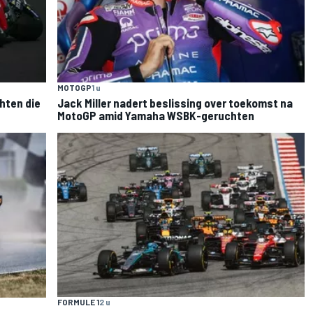
MOTOGP
1 u
hten die
Jack Miller nadert beslissing over toekomst na
MotoGP amid Yamaha WSBK-geruchten
FORMULE 1
2 u