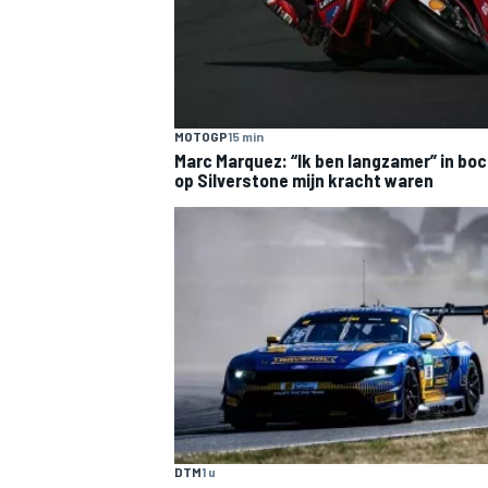
MOTOGP
15 min
Marc Marquez: “Ik ben langzamer” in boc
op Silverstone mijn kracht waren
DTM
1 u