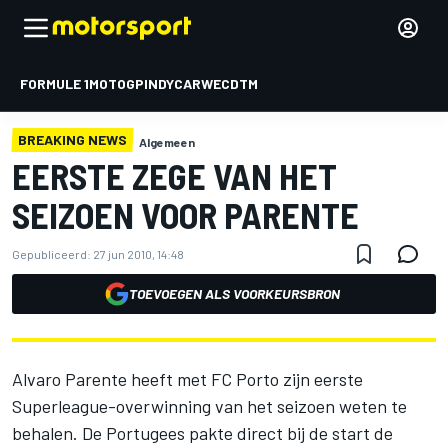
FORMULE 1
MOTOGP
INDYCAR
WEC
DTM
BREAKING NEWS
Algemeen
EERSTE ZEGE VAN HET
SEIZOEN VOOR PARENTE
Gepubliceerd:
27 jun 2010, 14:48
TOEVOEGEN ALS VOORKEURSBRON
Alvaro Parente heeft met FC Porto zijn eerste
Superleague-overwinning van het seizoen weten te
behalen. De Portugees pakte direct bij de start de