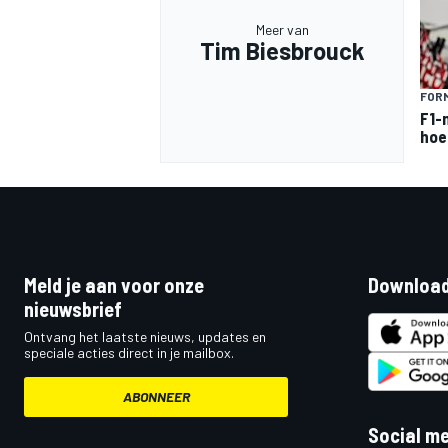
Meer van
Tim Biesbrouck
FORM
F1-
hoe
Meld je aan voor onze
Download
nieuwsbrief
Ontvang het laatste nieuws, updates en
speciale acties direct in je mailbox.
ABONNEER
Social m