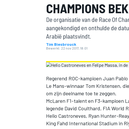
CHAMPIONS BE
De organisatie van de Race Of C
aangekondigd en onthulde de datu
Arabië plaatsvindt.
Tim Biesbrouck
Bewerkt:
22 nov 2017, 18:01
MOTOGP
Regerend ROC-kampioen Juan Pablo Mo
Le Mans-winnaar Tom Kristensen, die 
om zijn deelname toe te zeggen.
McLaren F1-talent en F3-kampioen La
legende David Coulthard, FIA World 
Helio Castroneves, Ryan Hunter-Reay
King Fahd International Stadium in R