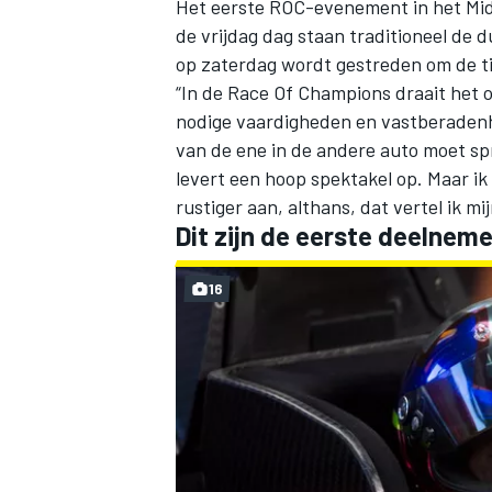
Het eerste ROC-evenement in het Mid
de vrijdag dag staan traditioneel de
op zaterdag wordt gestreden om de ti
“In de Race Of Champions draait het 
INDYCAR
nodige vaardigheden en vastberadenhe
van de ene in de andere auto moet spr
levert een hoop spektakel op. Maar ik 
rustiger aan, althans, dat vertel ik mi
Dit zijn de eerste deelnem
16
WEC
DTM