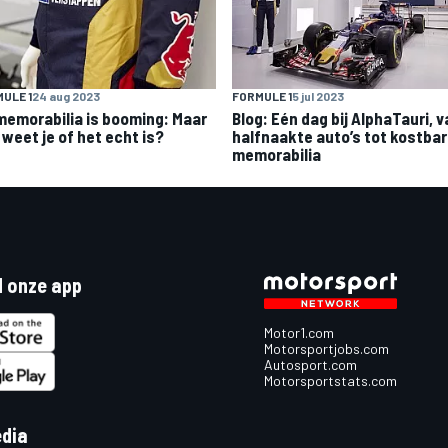
ULE 1
24 aug 2023
FORMULE 1
5 jul 2023
memorabilia is booming: Maar
Blog: Eén dag bij AlphaTauri, 
 weet je of het echt is?
halfnaakte auto’s tot kostba
memorabilia
 onze app
Motor1.com
Motorsportjobs.com
Autosport.com
Motorsportstats.com
edia