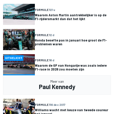
FORMULE 1
21 u
Waarom Aston Martin aantrekkelijker is op de
F1-rijdersmarkt dan dat het lijkt
FORMULE 1
2 d
Honda besefte pas in januari hoe groot de F1-
problemen waren
UITGELICHT
FORMULE 1
6 d
Waarom de GP van Hongarije was zoals iedere
F1-race in 2026 zou moeten zijn
Meer van
Paul Kennedy
FORMULE 1
16 dec 2017
Williams wacht met keuze van tweede coureur
tot januari