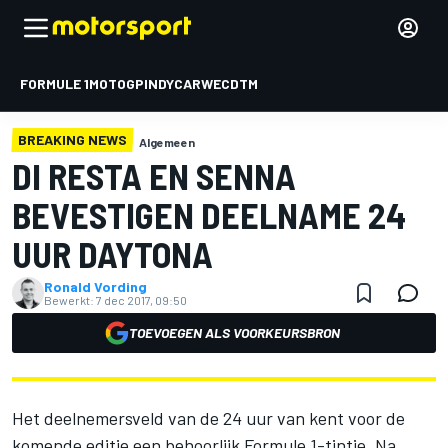
FORMULE 1
MOTOGP
INDYCAR
WEC
DTM
BREAKING NEWS
Algemeen
DI RESTA EN SENNA
BEVESTIGEN DEELNAME 24
UUR DAYTONA
Ronald Vording
Bewerkt:
7 dec 2017, 09:50
TOEVOEGEN ALS VOORKEURSBRON
Het deelnemersveld van de 24 uur van kent voor de
komende editie een behoorlijk Formule 1-tintje. Na