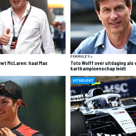
FORMULE 1
1 u
wt McLaren: haal Max
Toto Wolff over uitdaging als
kartkampioenschap leidt
UITGELICHT