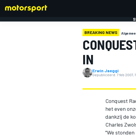
S
BREAKING NEWS
Algemee
CONQUEST
IN
Erwin Jaeggi
FORMULE 1
Gepubliceerd:
7 feb 2007, 
Conquest Rac
het even onz
dankzij de k
Charles Zwols
"We stonden 