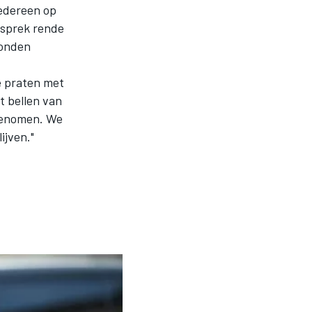
iedereen op
esprek rende
konden
e praten met
t bellen van
pgenomen. We
ijven."