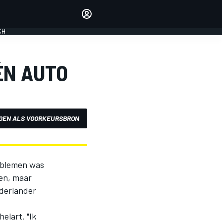
Laat je horen met de
reactiemodule
CH
LOGIN
EDITIE
ÉN AUTO
NEDERLAND
GEN ALS VOORKEURSBRON
roblemen was
nen, maar
derlander
elart. "Ik