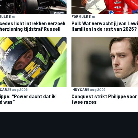
ULE 1
1 m
FORMULE 1
1 m
cedes licht intrekken verzoek
Poll: Wat verwacht jij van Lew
herziening tijdstraf Russell
Hamilton in de rest van 2026?
YCAR
25 aug 2009
INDYCAR
5 aug 2009
lippe: "Power dacht dat ik
Conquest strikt Philippe voor
d was"
twee races