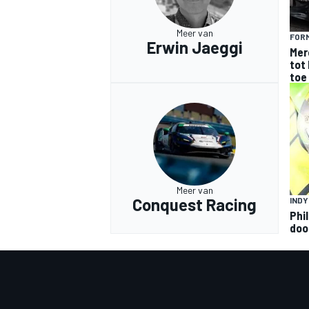
Meer van
FORM
Erwin Jaeggi
Mer
tot 
toe
Meer van
Conquest Racing
IND
Phi
doo