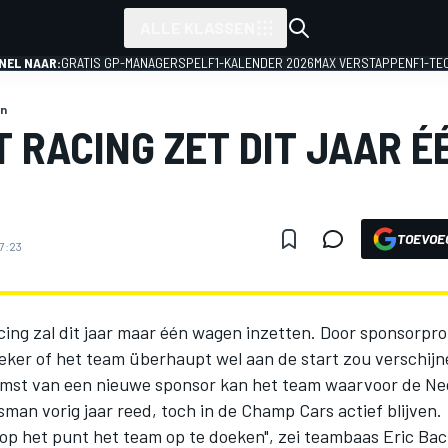
ALLE KLASSEN
NEL NAAR:
GRATIS GP-MANAGERSPEL
F1-KALENDER 2026
MAX VERSTAPPEN
F1-TE
n
 RACING ZET DIT JAAR É
TOEVOE
17:23
ing zal dit jaar maar één wagen inzetten. Door sponsorp
eker of het team überhaupt wel aan de start zou verschij
omst van een nieuwe sponsor kan het team waarvoor de Ne
man vorig jaar reed, toch in de Champ Cars actief blijven.
op het punt het team op te doeken", zei teambaas Eric Bach