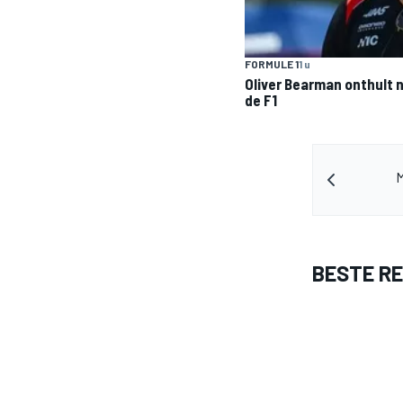
FORMULE 1
1 u
Oliver Bearman onthult n
de F1
M
BESTE R