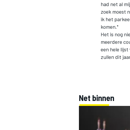
had net al m
zoek moest n
ik het parke
komen."
Het is nog n
meerdere cou
een hele lij
zullen dit ja
MOTOGP
Net binnen