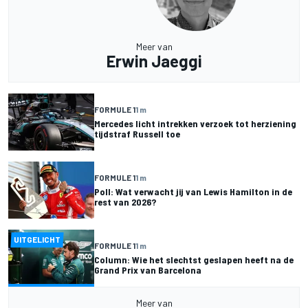
Meer van
Erwin Jaeggi
FORMULE 1
1 m
Mercedes licht intrekken verzoek tot herziening
tijdstraf Russell toe
FORMULE 1
1 m
Poll: Wat verwacht jij van Lewis Hamilton in de
rest van 2026?
UITGELICHT
FORMULE 1
1 m
Column: Wie het slechtst geslapen heeft na de
Grand Prix van Barcelona
Meer van