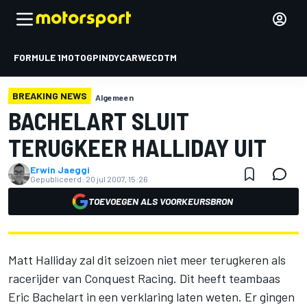
FORMULE 1
MOTOGP
INDYCAR
WEC
DTM
BREAKING NEWS
Algemeen
BACHELART SLUIT
TERUGKEER HALLIDAY UIT
Erwin Jaeggi
Gepubliceerd:
20 jul 2007, 15:26
TOEVOEGEN ALS VOORKEURSBRON
Matt Halliday zal dit seizoen niet meer terugkeren als
racerijder van Conquest Racing. Dit heeft teambaas
Eric Bachelart in een verklaring laten weten. Er gingen