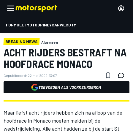
FORMULE 1
MOTOGP
INDYCAR
WEC
DTM
BREAKING NEWS
Algemeen
ACHT RIJDERS BESTRAFT NA
HOOFDRACE MONACO
Gepubliceerd:
22 mei 2009, 13:07
TOEVOEGEN ALS VOORKEURSBRON
Maar liefst acht rijders hebben zich na afloop van de
hoofdrace in Monaco moeten melden bij de
wedstrijdleiding. Alle acht hadden ze bij de start St.