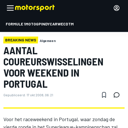
FORMULE 1
MOTOGP
INDYCAR
WEC
DTM
BREAKING NEWS
Algemeen
AANTAL
COUREURSWISSELINGEN
VOOR WEEKEND IN
PORTUGAL
Gepubliceerd:
17 okt 2008, 06:21
Voor het raceweekend in Portugal, waar zondag de
vierde ronde in het Superleague-kampioenschap zal