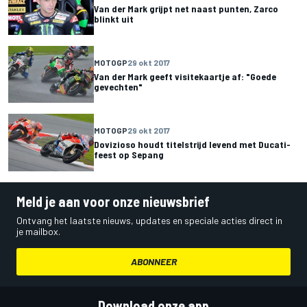
Van der Mark grijpt net naast punten, Zarco
blinkt uit
MOTOGP
29 okt 2017
Van der Mark geeft visitekaartje af: "Goede
gevechten"
MOTOGP
29 okt 2017
Dovizioso houdt titelstrijd levend met Ducati-
feest op Sepang
Meld je aan voor onze nieuwsbrief
Ontvang het laatste nieuws, updates en speciale acties direct in
je mailbox.
ABONNEER
Download onze app