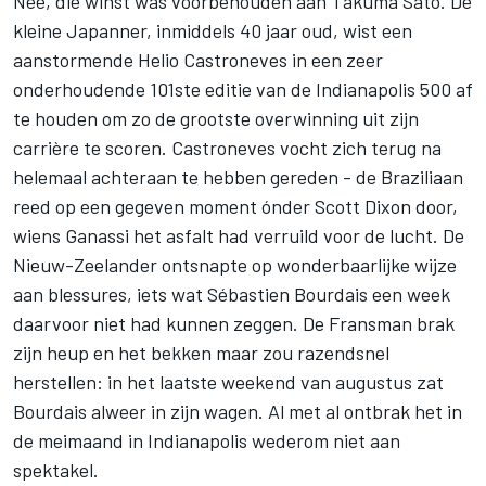
Nee, die winst was voorbehouden aan Takuma Sato. De
kleine Japanner, inmiddels 40 jaar oud, wist een
aanstormende Helio Castroneves in een zeer
onderhoudende 101ste editie van de Indianapolis 500 af
te houden om zo de grootste overwinning uit zijn
carrière te scoren. Castroneves vocht zich terug na
helemaal achteraan te hebben gereden - de Braziliaan
reed op een gegeven moment ónder Scott Dixon door,
wiens Ganassi het asfalt had verruild voor de lucht. De
Nieuw-Zeelander ontsnapte op wonderbaarlijke wijze
aan blessures, iets wat Sébastien Bourdais een week
daarvoor niet had kunnen zeggen. De Fransman brak
zijn heup en het bekken maar zou razendsnel
herstellen: in het laatste weekend van augustus zat
Bourdais alweer in zijn wagen. Al met al ontbrak het in
de meimaand in Indianapolis wederom niet aan
spektakel.