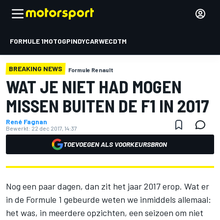
FORMULE 1
MOTOGP
INDYCAR
WEC
DTM
BREAKING NEWS
Formule Renault
WAT JE NIET HAD MOGEN
MISSEN BUITEN DE F1 IN 2017
René Fagnan
Bewerkt:
22 dec 2017, 14:37
TOEVOEGEN ALS VOORKEURSBRON
Nog een paar dagen, dan zit het jaar 2017 erop. Wat er
in de Formule 1 gebeurde weten we inmiddels allemaal:
het was, in meerdere opzichten, een seizoen om niet