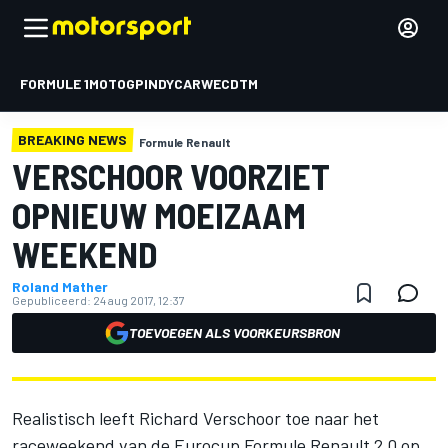
FORMULE 1
MOTOGP
INDYCAR
WEC
DTM
BREAKING NEWS
Formule Renault
VERSCHOOR VOORZIET
OPNIEUW MOEIZAAM
WEEKEND
Roland Mather
Gepubliceerd:
24 aug 2017, 12:37
TOEVOEGEN ALS VOORKEURSBRON
Realistisch leeft Richard Verschoor toe naar het
raceweekend van de Eurocup Formule Renault 2.0 op