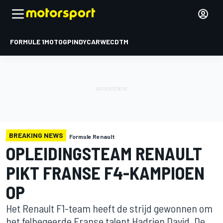
FORMULE 1
MOTOGP
INDYCAR
WEC
DTM
BREAKING NEWS
Formule Renault
OPLEIDINGSTEAM RENAULT
PIKT FRANSE F4-KAMPIOEN
OP
Het Renault F1-team heeft de strijd gewonnen om
het felbegeerde Franse talent Hadrien David. De