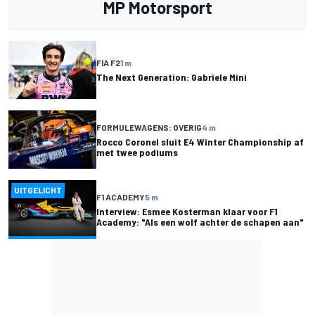
MP Motorsport
FIA F2
1 m
The Next Generation: Gabriele Mini
FORMULEWAGENS: OVERIG
4 m
Rocco Coronel sluit E4 Winter Championship af
met twee podiums
UITGELICHT
F1 ACADEMY
5 m
Interview: Esmee Kosterman klaar voor F1
Academy: "Als een wolf achter de schapen aan"