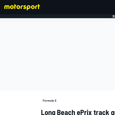
S
FORMULE 1
Formule E
Long Beach ePrix track g