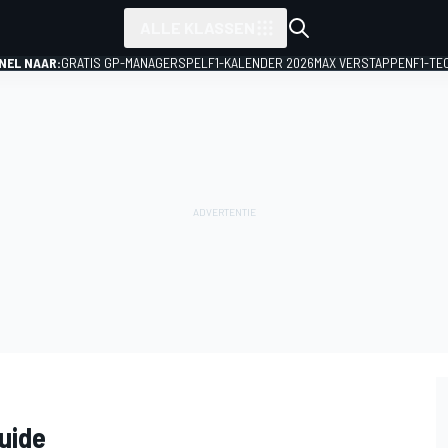
ALLE KLASSEN
NEL NAAR:
GRATIS GP-MANAGERSPEL
F1-KALENDER 2026
MAX VERSTAPPEN
F1-TE
uide