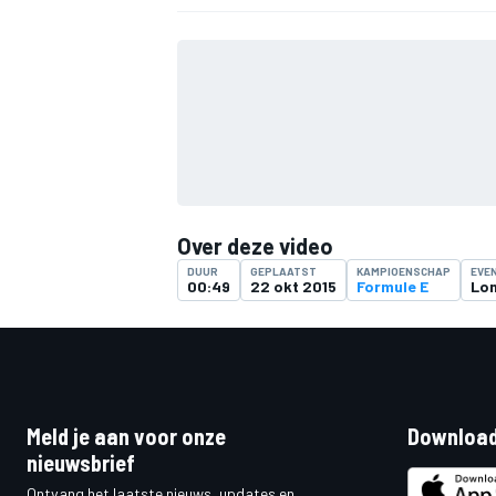
Over deze video
DUUR
GEPLAATST
KAMPIOENSCHAP
EVE
00:49
22 okt 2015
Formule E
Lon
Meld je aan voor onze
Download
nieuwsbrief
Ontvang het laatste nieuws, updates en