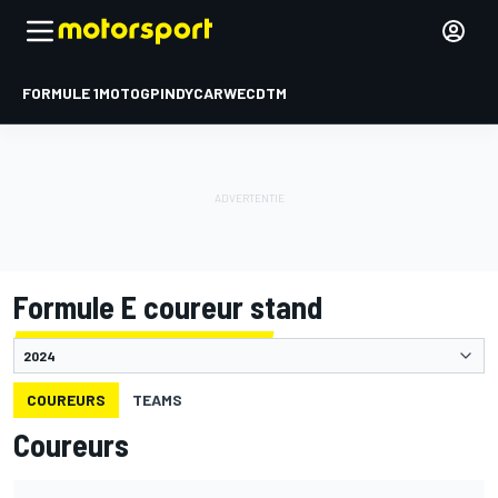
FORMULE 1
MOTOGP
INDYCAR
WEC
DTM
Formule E coureur stand
COUREURS
TEAMS
Coureurs