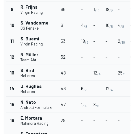
R. Frijns
9
66
-
1
18
-
2
/10
/2
Virgin Racing
S. Vandoorne
10
61
4
-
10
4
-
/8
/5
/8
DS Penske
S. Buemi
11
53
18
-
-
2
-
/2
/10
Virgin Racing
N. Müller
12
52
-
-
-
-
6
/
Team Abt
S. Bird
13
48
-
12
-
25
-
/4
/1
McLaren
J. Hughes
14
48
6
-
12
-
-
/7
/4
McLaren
N. Nato
15
47
1
8
-
-
8
/10
/6
Andretti Formula E
E. Mortara
16
29
-
-
-
-
-
Mahindra Racing
S. Fenestraz