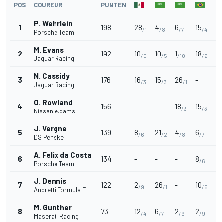
POS
COUREUR
PUNTEN
P. Wehrlein
1
198
28
4
6
15
10
/1
/8
/7
/4
Porsche Team
M. Evans
2
192
10
10
1
18
-
/5
/5
/10
/2
Jaguar Racing
N. Cassidy
3
176
16
15
26
-
4
/3
/3
/1
Jaguar Racing
O. Rowland
4
156
-
-
18
15
21
/3
/3
Nissan e.dams
J. Vergne
5
139
8
21
4
6
-
/6
/2
/8
/7
DS Penske
A. Felix da Costa
6
134
-
-
-
8
12
/6
Porsche Team
J. Dennis
7
122
2
26
-
10
15
/9
/1
/5
Andretti Formula E
M. Gunther
8
73
12
6
2
2
2
/4
/7
/9
/9
Maserati Racing