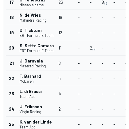
17
26
-
-
8
-
-
/6
Nissan e.dams
N. de Vries
18
18
-
-
-
-
-
Mahindra Racing
D. Ticktum
19
12
-
-
-
-
-
ERT Formula E Team
S. Sette Camara
20
11
-
2
-
-
1
/9
/
ERT Formula E Team
J. Daruvala
21
8
-
-
-
-
-
Maserati Racing
T. Barnard
22
5
-
-
-
-
-
McLaren
L. di Grassi
23
4
-
-
-
-
-
Team Abt
J. Eriksson
24
2
-
-
-
-
-
Virgin Racing
K. van der Linde
25
-
-
-
-
-
Team Abt