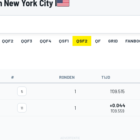
 New York City I
QQF2
QQF3
QQF4
QSF1
QSF2
QF
GRID
FANBO
#
RONDEN
TIJD
1
1'09.515
5
+0.044
1
11
1'09.559