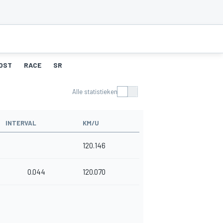
OST
RACE
SR
Alle statistieken
INTERVAL
KM/U
120.146
0.044
120.070