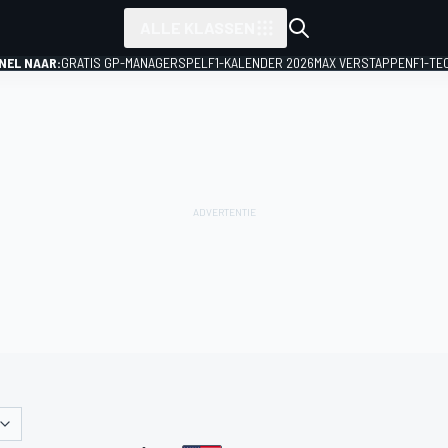
ALLE KLASSEN
NEL NAAR:
GRATIS GP-MANAGERSPEL
F1-KALENDER 2026
MAX VERSTAPPEN
F1-TE