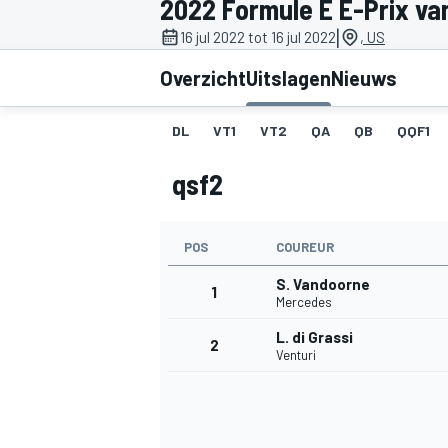
2022 Formule E E-Prix van
|
16 jul 2022 tot 16 jul 2022
, US
Overzicht
Uitslagen
Nieuws
DL
VT1
VT2
QA
QB
QQF1
qsf2
MOTOGP
POS
COUREUR
S. Vandoorne
1
Mercedes
L. di Grassi
2
Venturi