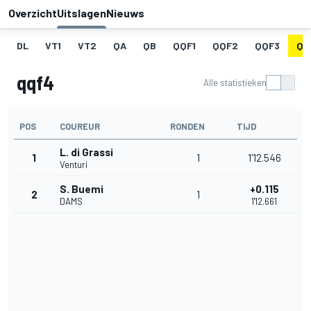
Overzicht
Uitslagen
Nieuws
DL
VT1
VT2
QA
QB
QQF1
QQF2
QQF3
QQ
qqf4
Alle statistieken
POS
COUREUR
RONDEN
TIJD
L. di Grassi
1
1
1'12.546
Venturi
S. Buemi
+0.115
2
1
DAMS
1'12.661