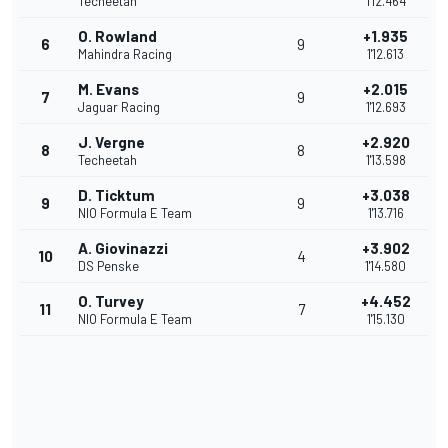
Techeetah
1'12.464
O. Rowland
+1.935
6
9
Mahindra Racing
1'12.613
M. Evans
+2.015
7
9
Jaguar Racing
1'12.693
J. Vergne
+2.920
8
8
Techeetah
1'13.598
D. Ticktum
+3.038
9
9
NIO Formula E Team
1'13.716
A. Giovinazzi
+3.902
10
4
DS Penske
1'14.580
O. Turvey
+4.452
11
7
NIO Formula E Team
1'15.130