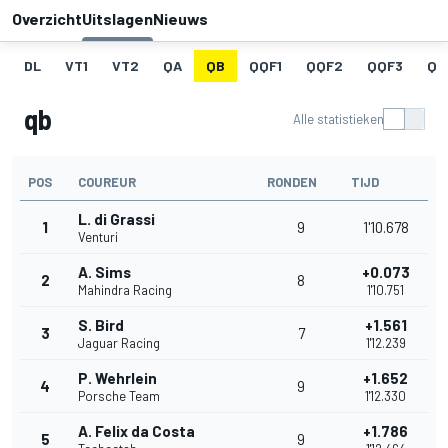
Overzicht
Uitslagen
Nieuws
DL
VT1
VT2
QA
QB
QQF1
QQF2
QQF3
QQ
qb
Alle statistieken
POS
COUREUR
RONDEN
TIJD
L. di Grassi
1
9
1'10.678
Venturi
A. Sims
+0.073
2
8
Mahindra Racing
1'10.751
S. Bird
+1.561
3
7
Jaguar Racing
1'12.239
P. Wehrlein
+1.652
4
9
Porsche Team
1'12.330
A. Felix da Costa
+1.786
5
9