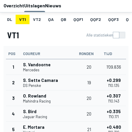
Overzicht
Uitslagen
Nieuws
DL
VT1
VT2
QA
QB
QQF1
QQF2
QQF3
QQ
VT1
Alle statistieken
POS
COUREUR
RONDEN
TIJD
S. Vandoorne
1
20
1'09.836
Mercedes
S. Sette Camara
+0.299
2
19
DS Penske
1'10.135
O. Rowland
+0.307
3
20
Mahindra Racing
1'10.143
S. Bird
+0.335
4
20
Jaguar Racing
1'10.171
E. Mortara
+0.480
5
21