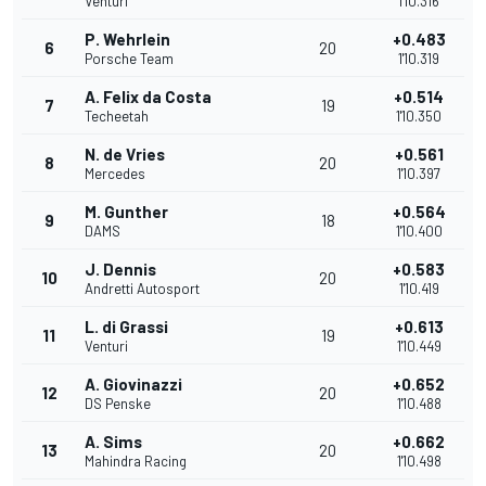
Venturi
1'10.316
P. Wehrlein
+0.483
6
20
Porsche Team
1'10.319
A. Felix da Costa
+0.514
7
19
Techeetah
1'10.350
N. de Vries
+0.561
8
20
Mercedes
1'10.397
M. Gunther
+0.564
9
18
DAMS
1'10.400
J. Dennis
+0.583
10
20
Andretti Autosport
1'10.419
L. di Grassi
+0.613
11
19
Venturi
1'10.449
A. Giovinazzi
+0.652
12
20
DS Penske
1'10.488
A. Sims
+0.662
13
20
Mahindra Racing
1'10.498