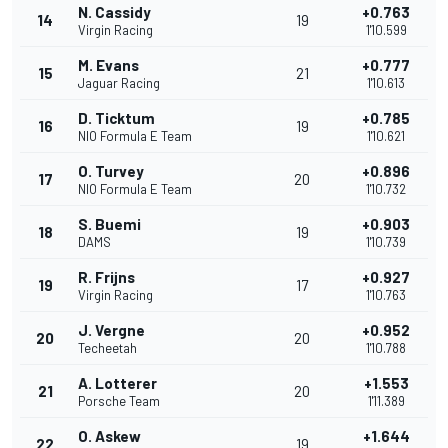
N. Cassidy
+0.763
14
19
Virgin Racing
1'10.599
M. Evans
+0.777
15
21
Jaguar Racing
1'10.613
D. Ticktum
+0.785
16
19
NIO Formula E Team
1'10.621
O. Turvey
+0.896
17
20
NIO Formula E Team
1'10.732
S. Buemi
+0.903
18
19
DAMS
1'10.739
R. Frijns
+0.927
19
17
Virgin Racing
1'10.763
J. Vergne
+0.952
20
20
Techeetah
1'10.788
A. Lotterer
+1.553
21
20
Porsche Team
1'11.389
O. Askew
+1.644
22
19