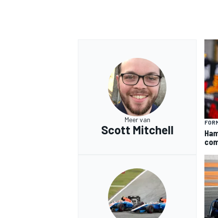
Meer van
FORM
Scott Mitchell
Hami
com