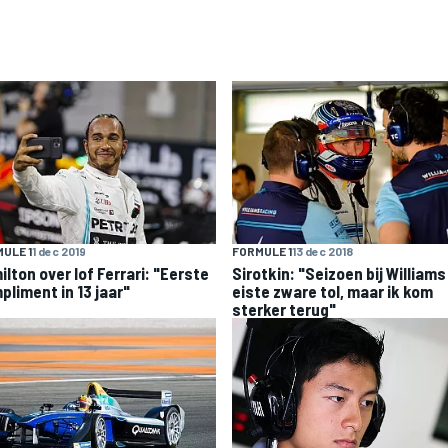
ULE 1
1 dec 2019
FORMULE 1
13 dec 2018
lton over lof Ferrari: "Eerste
Sirotkin: "Seizoen bij Williams
pliment in 13 jaar"
eiste zware tol, maar ik kom
sterker terug"