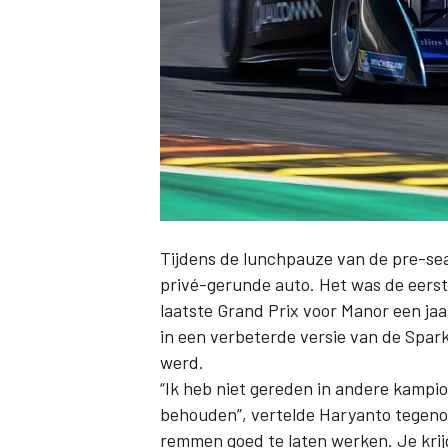
INDYCAR
Tijdens de lunchpauze van de pre-sea
privé-gerunde auto. Het was de eerst
laatste Grand Prix voor Manor een jaa
in een verbeterde versie van de Spark
werd.
WEC
DTM
“Ik heb niet gereden in andere kampi
behouden”, vertelde Haryanto tegen
remmen goed te laten werken. Je krij