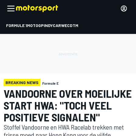
FORMULE 1
MOTOGP
INDYCAR
WEC
DTM
BREAKING NEWS
Formule E
VANDOORNE OVER MOEILIJKE
START HWA: "TOCH VEEL
POSITIEVE SIGNALEN"
Stoffel Vandoorne en HWA Racelab trekken met
frisse moed naar Hong Kong voor de vijfde