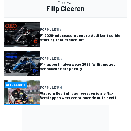
Meer van
Filip Cleeren
FORMULE 1
1 d
F1 2026-midseasonrapport: Audi kent solide
start bij fabrieksdebuut
FORMULE 1
2 d
F1-rapport halverwege 2026: Williams zet
schokkende stap terug
UITGELICHT
FORMULE 1
7 d
Waarom Red Bull pas tevreden is als Max
Verstappen weer een winnende auto heeft