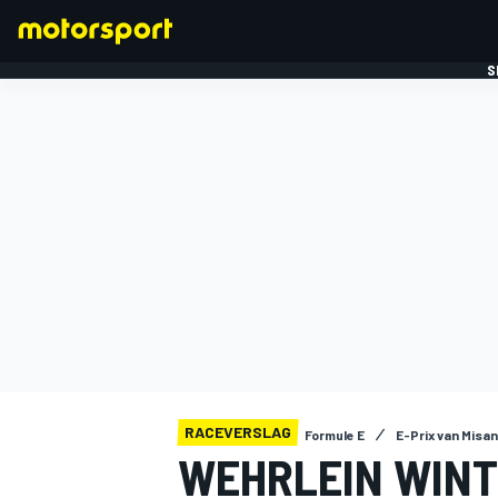
S
FORMULE 1
RACEVERSLAG
Formule E
E-Prix van Misano
WEHRLEIN WINT