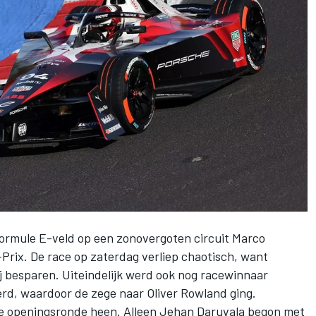
ormule E-veld op een zonovergoten circuit Marco
Prix. De race op zaterdag verliep chaotisch, want
ij besparen. Uiteindelijk werd ook nog racewinnaar
eerd, waardoor de zege naar
Oliver Rowland
ging.
de openingsronde heen. Alleen
Jehan Daruvala
begon met