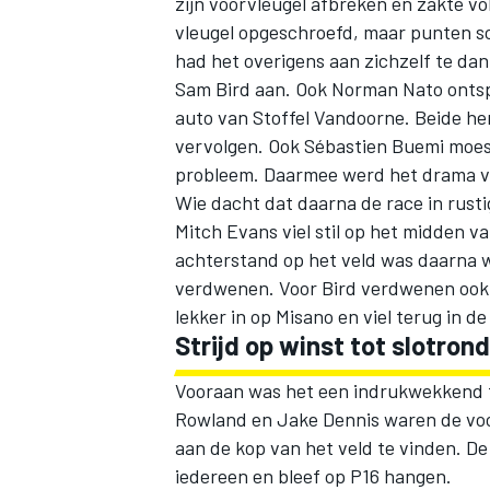
zijn voorvleugel afbreken en zakte vo
vleugel opgeschroefd, maar punten s
had het overigens aan zichzelf te da
Sam Bird
aan. Ook
Norman Nato
ontsp
auto van
Stoffel Vandoorne
. Beide h
vervolgen. Ook
Sébastien Buemi
moest
probleem. Daarmee werd het drama vo
Wie dacht dat daarna de race in rust
Mitch Evans
viel stil op het midden 
achterstand op het veld was daarna w
verdwenen. Voor Bird verdwenen ook d
lekker in op Misano en viel terug in d
Strijd op winst tot slotro
Vooraan was het een indrukwekkend tr
Rowland en
Jake Dennis
waren de voo
aan de kop van het veld te vinden. De
iedereen en bleef op P16 hangen.