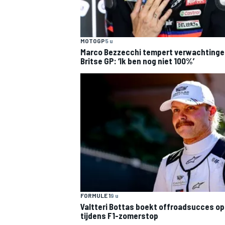
MOTOGP
5 u
Marco Bezzecchi tempert verwachtinge
Britse GP: ‘Ik ben nog niet 100%’
MEER RACEKLASSEN
FORMULE 1
9 u
Valtteri Bottas boekt offroadsucces op 
tijdens F1-zomerstop