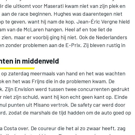
ër die uitkomt voor Maserati kwam niet van zijn plek en
 aan de race beginnen. Hughes was daarentegen niet
op te geven, want hij nam de kop. Jean-Éric Vergne hield
ream van de
McLaren
hangen. Heel af en toe liet de
e
zien, maar er voorbij ging hij niet. Ook de Nederlanders
 zonder problemen aan de E-Prix. Zij bleven rustig in
enten in middenveld
ce op zaterdag meermaals van hand en het was wachten
ok en het was Frijns die in de problemen kwam. De
k. Zijn Envision werd tussen twee concurrenten gedrukt
 niet zijn schuld, want hij kon echt geen kant op. Einde
 nul punten uit Misano vertrok. De safety car werd door
urd, zodat de marshals de tijd hadden om de auto goed op
a Costa over. De coureur die het al zo zwaar heeft, zag