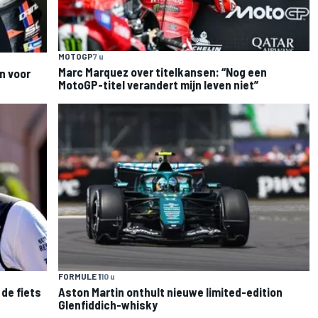
MOTOGP
7 u
Marc Marquez over titelkansen: “Nog een
n voor
MotoGP-titel verandert mijn leven niet”
FORMULE 1
10 u
de fiets
Aston Martin onthult nieuwe limited-edition
Glenfiddich-whisky