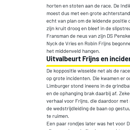
horten en stoten aan de race. De Indi
moest dus met een grote achterstand
echt van plan om de leidende positie 
zijn kruit droog en bleef in de slipst
Fransman de neus van zijn
DS Pensk
Nyck de Vries
en
Robin Frijns
begonnen
het middenveld hangen.
Uitvalbeurt Frijns en incid
De koppositie wisselde net als de ra
op grote incidenten. Die kwamen er o
Limburger stond ineens in de grindba
en de ophanging brak daarbij af. Zeker
verhaal voor Frijns, die daardoor met
de wedstrijdleiding de baan op gestu
te ruimen.
Een paar rondjes later was het voor D