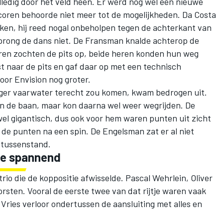
lledig door het veld heen. Er werd nog wel een nieuwe
coren behoorde niet meer tot de mogelijkheden. Da Costa
nken, hij reed nogal onbeholpen tegen de achterkant van
rong de dans niet. De Fransman knalde achterop de
eren zochten de pits op, beide heren konden hun weg
 naar de pits en gaf daar op met een technisch
or Envision nog groter.
iger vaarwater terecht zou komen, kwam bedrogen uit.
van de baan, maar kon daarna wel weer wegrijden. De
el gigantisch, dus ook voor hem waren punten uit zicht
e punten na een spin. De Engelsman zat er al niet
e tussenstand.
nde spannend
io die de koppositie afwisselde.
Pascal Wehrlein
, Oliver
rsten. Vooral de eerste twee van dat rijtje waren vaak
 Vries verloor ondertussen de aansluiting met alles en