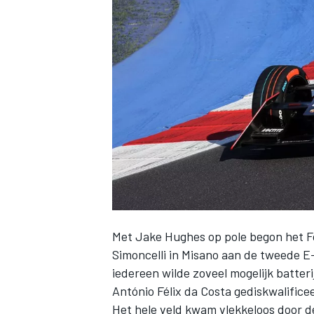
INDYCAR
Met
Jake Hughes
op pole begon het F
Simoncelli in Misano aan de tweede E-
WEC
DTM
iedereen wilde zoveel mogelijk batter
António Félix da Costa gediskwalific
Het hele veld kwam vlekkeloos door 