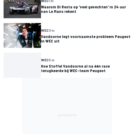
WEC
1 m
Waarom Di Resta op 'veel gevechten' in 24 uur
van Le Mans rekent
WEC
3 m
Vandoorne legt voornaamste probleem Peugeot
in WEC uit
WEC
5 m
Hoe Stoffel Vandoorne al na één race
terugkeerde bij WEC-team Peugeot