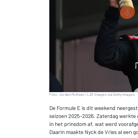
INDYCAR
Foto: Jordan McKean / LAT Images via Getty Images
De Formule E is dit weekend neergest
seizoen 2025-2026. Zaterdag werkte d
WEC
DTM
in het prinsdom af, wat werd voorafge
Daarin maakte
Nyck de Vries
al een g