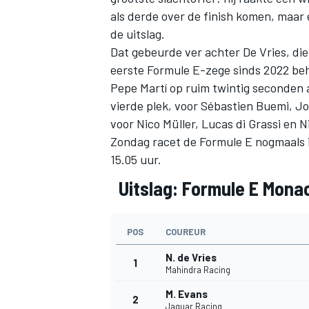
als derde over de finish komen, maar 
de uitslag.
Dat gebeurde ver achter De Vries, di
eerste Formule E-zege sinds 2022 beha
Pepe Martí
op ruim twintig seconden
vierde plek, voor
Sébastien Buemi
,
Jo
voor
Nico Müller
,
Lucas di Grassi
en
N
Zondag racet de Formule E nogmaals i
15.05 uur.
Uitslag: Formule E Monac
POS
COUREUR
N. de Vries
1
Mahindra Racing
M. Evans
2
Jaguar Racing