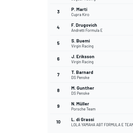
P. Martí
3
Cupra Kiro
F. Drugovich
4
Andretti Formula E
S. Buemi
5
Virgin Racing
MEER RACEKLASSEN
J. Eriksson
6
Virgin Racing
T. Barnard
7
DS Penske
M. Gunther
8
DS Penske
N. Müller
9
Porsche Team
L. di Grassi
10
LOLA YAMAHA ABT FORMULA E TEA