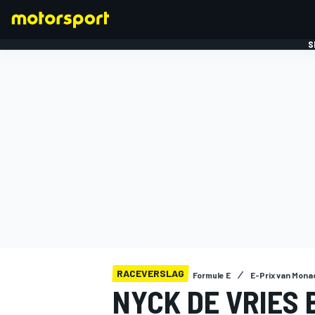
S
FORMULE 1
RACEVERSLAG
Formule E
E-Prix van Monac
NYCK DE VRIES