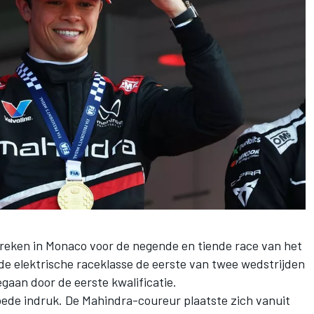
reken in Monaco voor de negende en tiende race van het
e elektrische raceklasse de eerste van twee wedstrijden
gaan door de eerste kwalificatie.
oede indruk. De Mahindra-coureur plaatste zich vanuit