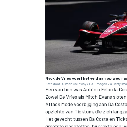
Nyck de Vries voert het veld aan op weg naar
Foto door: Simon Galloway / LAT Images via Getty Im
Een van hen was António Félix da Costa
Zowel De Vries als
Mitch Evans
sloten
Attack Mode voorbijging aan Da Cost
opzichte van Ticktum, die zich langz
Het gevecht tussen Da Costa en Tickt
grootste slachtoffer: hij raakte een wi