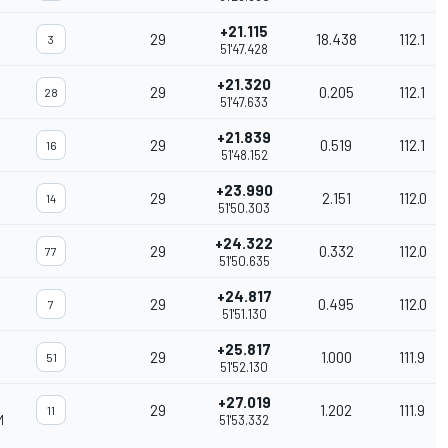
+21.115
29
18.438
112.1
3
51'47.428
+21.320
29
0.205
112.1
28
51'47.633
+21.839
29
0.519
112.1
16
51'48.152
+23.990
29
2.151
112.0
14
51'50.303
+24.322
29
0.332
112.0
77
51'50.635
+24.817
29
0.495
112.0
7
51'51.130
+25.817
29
1.000
111.9
51
51'52.130
+27.019
29
1.202
111.9
11
M
51'53.332