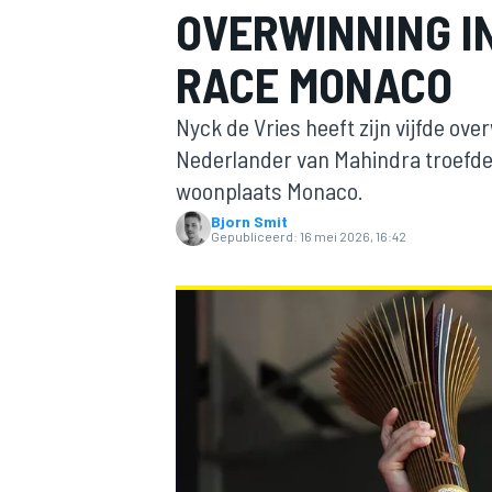
OVERWINNING I
RACE MONACO
Nyck de Vries heeft zijn vijfde ove
Nederlander van Mahindra troefde 
woonplaats Monaco.
Bjorn Smit
MOTOGP
Gepubliceerd:
16 mei 2026, 16:42