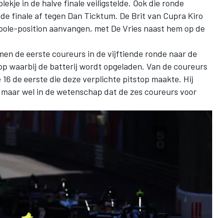
lekje in de halve finale veiligstelde. Ook die ronde
n de finale af tegen
Dan Ticktum
. De Brit van Cupra Kiro
pole-position aanvangen, met De Vries naast hem op de
n de eerste coureurs in de vijftiende ronde naar de
stop waarbij de batterij wordt opgeladen. Van de coureurs
 16 de eerste die deze verplichte pitstop maakte. Hij
 maar wel in de wetenschap dat de zes coureurs voor
.