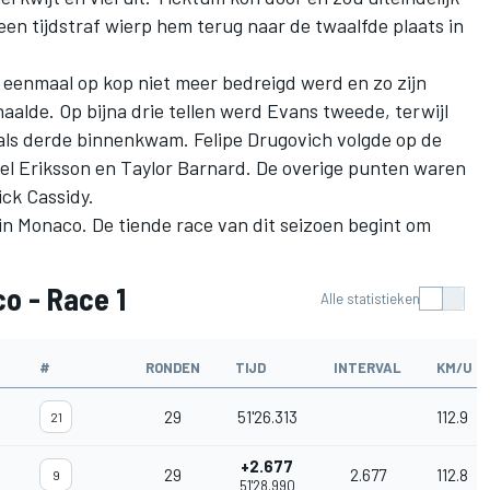
een tijdstraf wierp hem terug naar de twaalfde plaats in
e eenmaal op kop niet meer bedreigd werd en zo zijn
alde. Op bijna drie tellen werd Evans tweede, terwijl
 als derde binnenkwam.
Felipe Drugovich
volgde op de
el Eriksson
en
Taylor Barnard
. De overige punten waren
ick Cassidy
.
n Monaco. De tiende race van dit seizoen begint om
o - Race 1
Alle statistieken
#
RONDEN
TIJD
INTERVAL
KM/U
29
51'26.313
112.9
21
+2.677
29
2.677
112.8
9
51'28.990