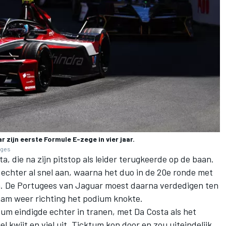
 zijn eerste Formule E-zege in vier jaar.
ages
, die na zijn pitstop als leider terugkeerde op de baan.
 echter al snel aan, waarna het duo in de 20e ronde met
a. De Portugees van Jaguar moest daarna verdedigen ten
aam weer richting het podium knokte.
um eindigde echter in tranen, met Da Costa als het
el kwijt en viel uit. Ticktum kon door en zou uiteindelijk